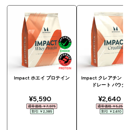
Impact ホエイ プロテイン
Impact クレアチン 
ドレート パウダ
discounted price
discounte
¥5,590‎
¥2,640‎
通常価格 ￥7,975‎
通常価格 ￥5,250‎
割引 ￥2,385‎
割引 ￥2,610‎
今すぐ購入
今すぐ購入