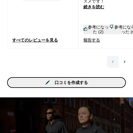
1 stars rating 0 reviews
スメです！
続きを読む
参考になっ
参考にな
た (2)
った (
すべてのレビューを見る
報告する
口コミを作成する