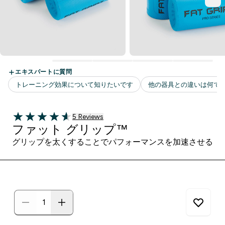
5 ＋件の口コミ
5 Reviews
4.6 out of 5 stars
ファット グリップ™
グリップを太くすることでパフォーマンスを加速させる