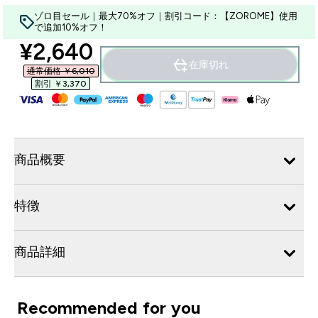
ゾロ目セール｜最大70%オフ｜割引コード：【ZOROME】使用
で追加10%オフ！
discounted price
¥2,640‎
在庫切れ
通常価格 ￥6,010‎
割引 ￥3,370‎
商品概要
特徴
商品詳細
Recommended for you