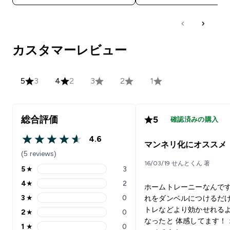
カスタマーレビュー
5
3
4
2
3
2
1
総合評価
5
確認済みの購入
4.6
4.6 out of 5 stars
マンネリ化にオススメ
(5 reviews)
16/03/19 せんとくん 著
5
★
3
5 stars rating 3 reviews
4
★
2
ホームトレーニーなんです
4 stars rating 2 reviews
3
★
0
れをダンベルにつけるだけ
3 stars rating 0 reviews
トレなどより効かせれる
2
★
0
2 stars rating 0 reviews
なったと 体感してます！
1
★
0