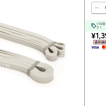
ゾロ目
フ！
disc
¥1,3
通常価格 