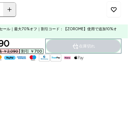
セール｜最大70%オフ｜割引コード：【ZOROME】使用で追加10%オ
ounted price
90‎
在庫切れ
￥2,090‎
割引 ￥700‎