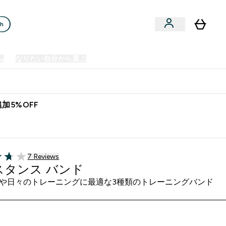
ch
ム
なりたい自分から選ぶ
クリアランスセール
日本製造商品
u
Enter プレミアム submenu
Enter なりたい自分から選ぶ submenu
En
⌄
⌄
⌄
欧州スポーツ栄養No.1ブランド*
加5%OFF
7 ＋件の口コミ
7 Reviews
of 5 stars
スタンス バンド
や日々のトレーニングに最適な3種類のトレーニングバンド