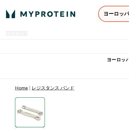
ヨーロッ
NEW&HOT
プロテイン
アミノ酸
サプリメント
プロテ
Enter NEW&HOT submenu
Enter プロテイン submenu
Enter アミノ酸 submenu
Enter サ
⌄
⌄
⌄
⌄
7,000円以上購入で送料無
ヨーロッパ
Home
レジスタンス バンド