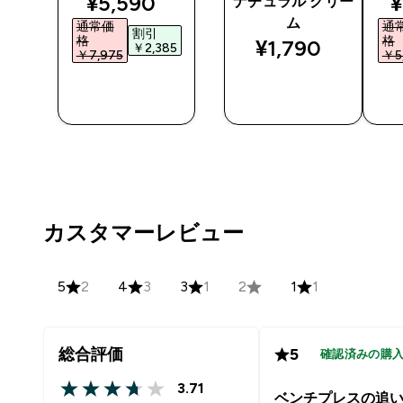
discounted price
d
¥5,590‎
¥
ック
ナチュラル クリー
ム
通常価
通
割引
格
格
¥1,790‎
￥2,385‎
￥7,975‎
￥5,
今すぐ購
今すぐ購
入
入
カスタマーレビュー
5
2
4
3
3
1
2
1
1
総合評価
5
確認済みの購
3.71
3.71 out of 5 stars
ベンチプレスの追