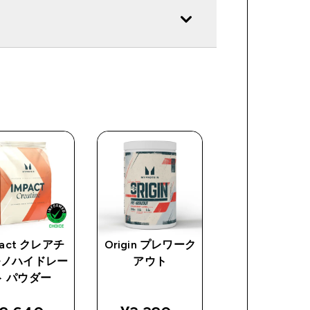
pact クレアチ
Origin プレワーク
レイヤード プ
モノハイドレー
アウト
イン バー
ト パウダー