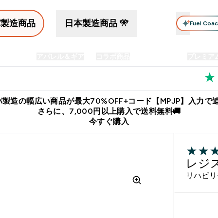
パ製造商品
日本製造商品 🎌
Fuel Coa
イン食品
アパレル＆ギア
コラボ商品
セット商品
プレミア
プリメント submenu
Enter プロテイン食品 submenu
Enter アパレル＆ギア submenu
Enter コラボ商品 submen
⌄
⌄
⌄
料
公式LINE追加で最新お得情報をゲット
公式アプリはこちら
製造の幅広い商品が最大70%OFF+コード【MPJP】入力で追
さらに、7,000円以上購入で送料無料🚚
今すぐ購入
3.71 out 
レジ
リハビリ