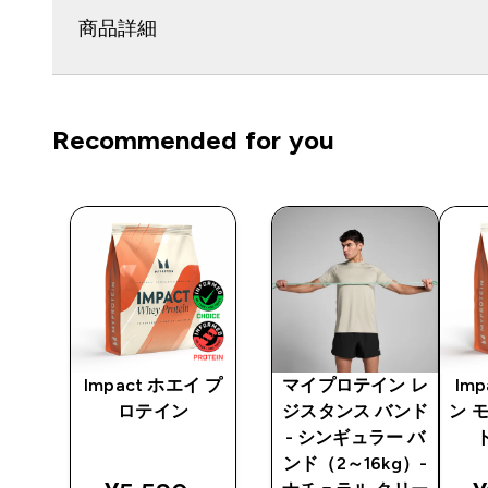
商品詳細
Recommended for you
 レ
Impact ホエイ プ
マイプロテイン レ
Im
ンド
ロテイン
ジスタンス バンド
ン 
 バ
- シンギュラー バ
ンド（2～16kg）-