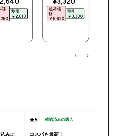
iscounted price
discounted price
discoun
2,640‎
¥3,320‎
¥1,800‎
常価
通常価
通常価
割引
割引
割引
格
格
￥2,610‎
￥3,300‎
￥2,39
250‎
￥6,620‎
￥4,190‎
今すぐ購
今すぐ購
今すぐ購
入
入
入
5
4
入
確認済みの購入
確認済み
い込みに
コスパも最高！