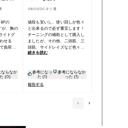
自宅用
著
08/03/20 タツ 著
15/03/20 anry 著
BPの
値段も安いし、使い回しが色々
自宅トレ用に購
ですが、胸の
と出来るので必ず重宝します！
かりしていてオ
+ライトグ
チーニングの補助として購入し
ってとかあると
わせる
ましたが、その他、二頭筋、三
広がるかなと思
で負荷が
頭筋、サイドレイズなど色々と
続きを読む
続きを読む
ムで負荷
使えるます！ 今、コロナウィル
ガッチリ
スでジムに行けない方は家でそ
レートを
こそこ使えます！
にならなか
参考になっ
参考にならなか
参考になっ
そうにな
た (0)
た (1)
った (1)
た (1)
報告する
報告する