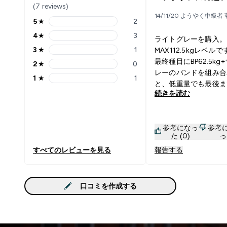
(7 reviews)
14/11/20 ようやく中級者 
5
★
2
5 stars rating 2 reviews
4
★
3
ライトグレーを購入。 
4 stars rating 3 reviews
3
★
1
MAX112.5kgレベル
3 stars rating 1 reviews
最終種目にBP62.5kg
2
★
0
2 stars rating 0 reviews
レーのバンドを組み合
1
★
1
1 stars rating 1 reviews
と、低重量でも最後ま
続きを読む
抜けず（厳密にはボト
が抜ける）、大胸筋を
追い込めます。薄いプ
参考になっ
参考
奥に噛まさないと弾け
た (0)
っ
るので要注意。
すべてのレビューを見る
報告する
口コミを作成する