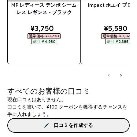
MP レディース テンポ シーム
Impact ホエイ プロ
レス レギンス - ブラック
discounted price
discounte
¥3,750‎
¥5,590‎
通常価格 ￥8,730‎
通常価格 ￥7,975‎
割引 ￥4,980‎
割引 ￥2,385‎
今すぐ購入
今すぐ購入
すべてのお客様の口コミ
現在口コミはありません。
口コミを書いて、¥100 クーポンを獲得するチャンスを
手に入れましょう。
口コミを作成する