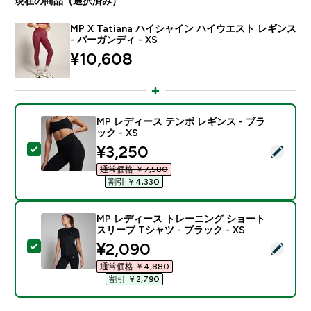
現在の商品（選択済み）
MP X Tatiana ハイシャイン ハイウエスト レギンス
- バーガンディ - XS
¥10,608‎
MP レディース テンポ レギンス - ブラ
ック - XS
discounted price
¥3,250‎
この商品を選択 - MP レディース テンポ レギンス - ブラ
通常価格 ￥7,580‎
割引 ￥4,330‎
MP レディース トレーニング ショート
スリーブ Tシャツ - ブラック - XS
discounted price
¥2,090‎
この商品を選択 - MP レディース トレーニング ショート
通常価格 ￥4,880‎
割引 ￥2,790‎