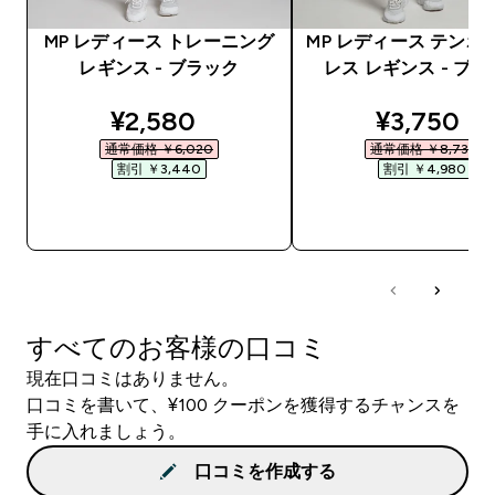
MP レディース トレーニング
MP レディース テンポ
レギンス - ブラック
レス レギンス - ブ
discounted price
discounte
¥2,580‎
¥3,750‎
通常価格 ￥6,020‎
通常価格 ￥8,730‎
割引 ￥3,440‎
割引 ￥4,980‎
今すぐ購入
今すぐ購入
すべてのお客様の口コミ
現在口コミはありません。
口コミを書いて、¥100 クーポンを獲得するチャンスを
手に入れましょう。
口コミを作成する