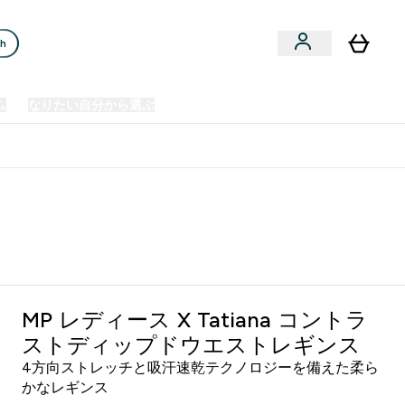
ch
ム
なりたい自分から選ぶ
クリアランスセール
日本製造商品
u
Enter プレミアム submenu
Enter なりたい自分から選ぶ submenu
En
⌄
⌄
⌄
欧州スポーツ栄養No.1ブランド*
MP レディース X Tatiana コントラ
ストディップドウエストレギンス
4方向ストレッチと吸汗速乾テクノロジーを備えた柔ら
かなレギンス