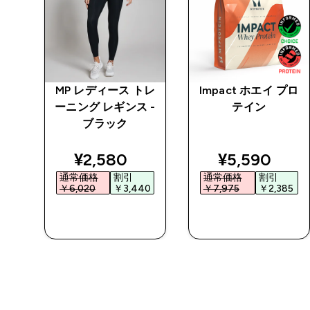
ベー
MP レディース トレ
Impact ホエイ プロ
ショ
ーニング レギンス -
テイン
ロッ
ブラック
ワイ
discounted price
discounted 
¥2,580‎
¥5,590‎
通常価格
割引
通常価格
割引
￥6,020‎
￥3,440‎
￥7,975‎
￥2,385‎
今すぐ購入
今すぐ購入