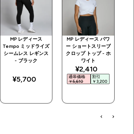
MP レディース
MP レディース パワ
M
Tempo ミッドライズ
ー ショートスリーブ
ポ
シームレス レギンス
クロップ トップ - ホ
- ブラック
ワイト
price
discounted price
¥2,410‎
通常価格
割引
¥5,700‎
￥5,610‎
￥3,200‎
今すぐ購入
今すぐ購入