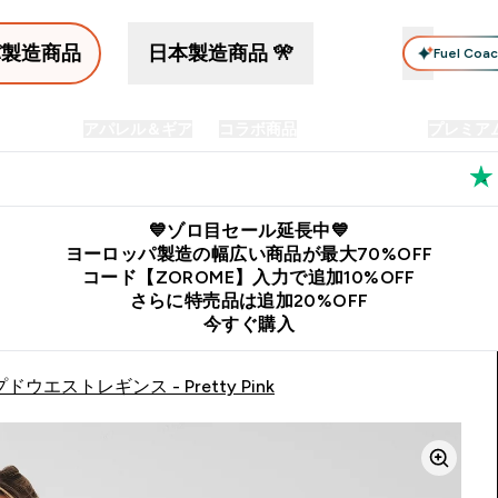
パ製造商品
日本製造商品 🎌
Fuel Coa
イン食品
アパレル＆ギア
コラボ商品
セット商品
プレミア
プリメント submenu
Enter プロテイン食品 submenu
Enter アパレル＆ギア submenu
Enter コラボ商品 submen
⌄
⌄
⌄
料
公式LINE追加で最新お得情報をゲット
公式アプリはこちら
💙ゾロ目セール延長中💙
ヨーロッパ製造の幅広い商品が最大70%OFF
コード【ZOROME】入力で追加10%OFF
さらに特売品は追加20%OFF
今すぐ購入
ウエストレギンス - Pretty Pink