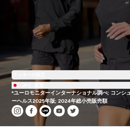
クッキーの設定
JP |
変更
*ユーロモニターインターナショナル調べ; コンシ
ーヘルス2025年版; 2024年総小売販売額