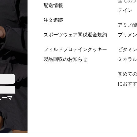
全ての
配送情報
テイン
注文追跡
アミノ
スポーツウェア関税返金規約
プリメ
フィルドプロテインクッキー
ビタミ
製品回収のお知らせ
ミネラ
初めて
におす
ューマ