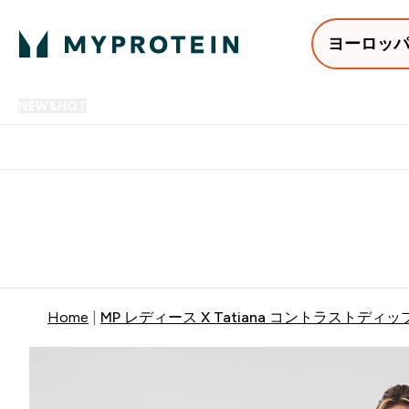
ヨーロッ
NEW&HOT
プロテイン
アミノ酸
サプリメント
プロテ
Enter NEW&HOT submenu
Enter プロテイン submenu
Enter アミノ酸 submenu
Enter サ
⌄
⌄
⌄
⌄
12,000円以上購入で送料無
Home
MP レディース X Tatiana コントラストディップド