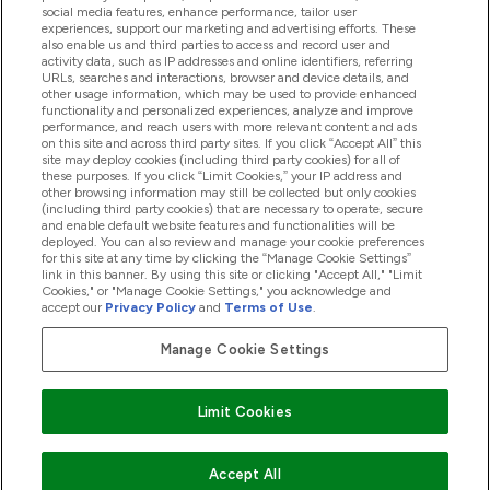
social media features, enhance performance, tailor user
experiences, support our marketing and advertising efforts. These
also enable us and third parties to access and record user and
商品について
activity data, such as IP addresses and online identifiers, referring
URLs, searches and interactions, browser and device details, and
other usage information, which may be used to provide enhanced
functionality and personalized experiences, analyze and improve
会社概要
performance, and reach users with more relevant content and ads
on this site and across third party sites. If you click “Accept All” this
site may deploy cookies (including third party cookies) for all of
these purposes. If you click “Limit Cookies,” your IP address and
特典＆ポイント
other browsing information may still be collected but only cookies
(including third party cookies) that are necessary to operate, secure
and enable default website features and functionalities will be
deployed. You can also review and manage your cookie preferences
for this site at any time by clicking the “Manage Cookie Settings”
2026 The Hut.com Ltd
link in this banner. By using this site or clicking "Accept All," "Limit
Cookies," or "Manage Cookie Settings," you acknowledge and
accept our
Privacy Policy
and
Terms of Use
.
Manage Cookie Settings
Pay with
Limit Cookies
Accept All