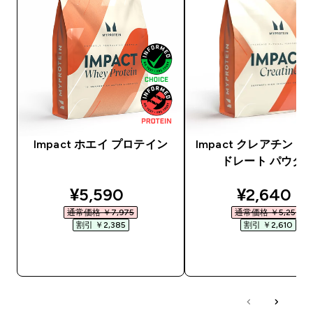
Impact ホエイ プロテイン
Impact クレアチン 
ドレート パウダ
discounted price
discounte
¥5,590‎
¥2,640‎
通常価格 ￥7,975‎
通常価格 ￥5,250‎
割引 ￥2,385‎
割引 ￥2,610‎
今すぐ購入
今すぐ購入