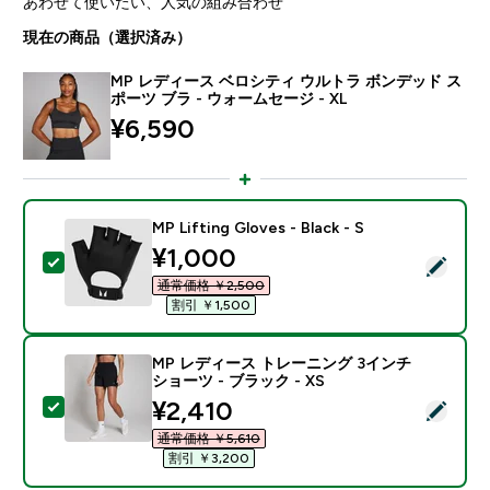
あわせて使いたい、人気の組み合わせ
現在の商品（選択済み）
MP レディース ベロシティ ウルトラ ボンデッド ス
ポーツ ブラ - ウォームセージ - XL
¥6,590‎
MP Lifting Gloves - Black - S
discounted price
¥1,000‎
この商品を選択 - MP Lifting Gloves - Black - S
通常価格 ￥2,500‎
割引 ￥1,500‎
MP レディース トレーニング 3インチ
ショーツ - ブラック - XS
discounted price
¥2,410‎
この商品を選択 - MP レディース トレーニング 3インチ 
通常価格 ￥5,610‎
割引 ￥3,200‎