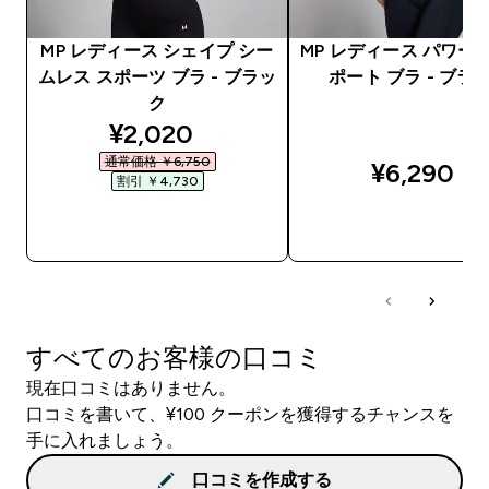
MP レディース シェイプ シー
MP レディース パワー 
ムレス スポーツ ブラ - ブラッ
ポート ブラ - ブラ
ク
discounted price
¥2,020‎
通常価格 ￥6,750‎
¥6,290‎
割引 ￥4,730‎
今すぐ購入
今すぐ購入
すべてのお客様の口コミ
現在口コミはありません。
口コミを書いて、¥100 クーポンを獲得するチャンスを
手に入れましょう。
口コミを作成する