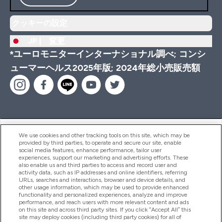
クッキーの設定
JP |
変更
*ユーロモニターインターナショナル調べ; コンシ
ューマーヘルス2025年版; 2024年総小売販売額
ヘルプ＆ガイド
We use cookies and other tracking tools on this site, which may be
provided by third parties, to operate and secure our site, enable
social media features, enhance performance, tailor user
experiences, support our marketing and advertising efforts. These
also enable us and third parties to access and record user and
商品について
activity data, such as IP addresses and online identifiers, referring
URLs, searches and interactions, browser and device details, and
other usage information, which may be used to provide enhanced
functionality and personalized experiences, analyze and improve
会社概要
performance, and reach users with more relevant content and ads
on this site and across third party sites. If you click “Accept All” this
site may deploy cookies (including third party cookies) for all of