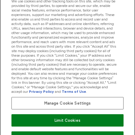
ヘルプ＆ガイド
We use cookies and other tracking tools on this site, which may be
provided by third parties, to operate and secure our site, enable
social media features, enhance performance, tailor user
experiences, support our marketing and advertising efforts. These
also enable us and third parties to access and record user and
商品について
activity data, such as IP addresses and online identifiers, referring
URLs, searches and interactions, browser and device details, and
other usage information, which may be used to provide enhanced
functionality and personalized experiences, analyze and improve
会社概要
performance, and reach users with more relevant content and ads
on this site and across third party sites. If you click “Accept All” this
site may deploy cookies (including third party cookies) for all of
these purposes. If you click “Limit Cookies,” your IP address and
特典＆ポイント
other browsing information may still be collected but only cookies
(including third party cookies) that are necessary to operate, secure
and enable default website features and functionalities will be
deployed. You can also review and manage your cookie preferences
for this site at any time by clicking the “Manage Cookie Settings”
2026 The Hut.com Ltd
link in this banner. By using this site or clicking "Accept All," "Limit
Cookies," or "Manage Cookie Settings," you acknowledge and
accept our
Privacy Policy
and
Terms of Use
.
Manage Cookie Settings
Pay with
Limit Cookies