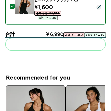
ピー ベスト - ブラック - XS
discounted price
¥1,600‎
この商品を選択 - MP レディース トレーニング ストラッピ
通常価格 ￥3,730‎
割引 ￥2,130‎
合計
￥6,990‎
Was ￥11,250‎
Save ￥4,260‎
まとめてカートに入れる
Recommended for you