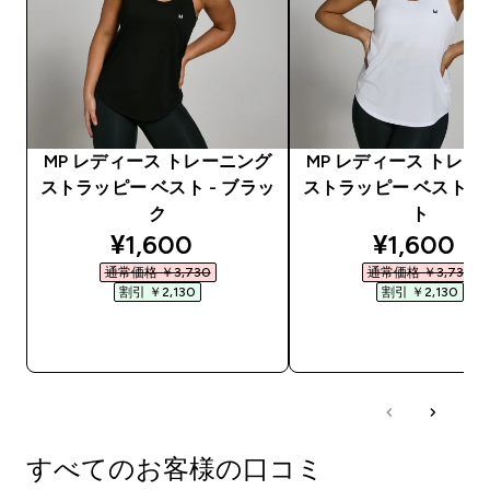
MP レディース トレーニング
MP レディース トレー
ストラッピー ベスト - ブラッ
ストラッピー ベスト -
ク
ト
discounted price
discounte
¥1,600‎
¥1,600‎
通常価格 ￥3,730‎
通常価格 ￥3,730‎
割引 ￥2,130‎
割引 ￥2,130‎
今すぐ購入
今すぐ購入
すべてのお客様の口コミ