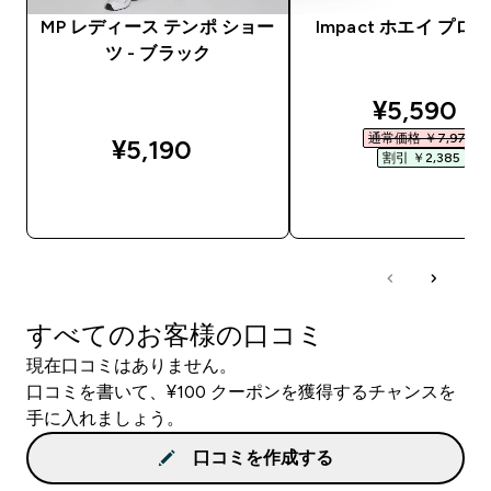
MP レディース テンポ ショー
Impact ホエイ プロ
ツ - ブラック
discounte
¥5,590‎
通常価格 ￥7,975‎
¥5,190‎
割引 ￥2,385‎
今すぐ購入
今すぐ購入
すべてのお客様の口コミ
現在口コミはありません。
口コミを書いて、¥100 クーポンを獲得するチャンスを
手に入れましょう。
口コミを作成する