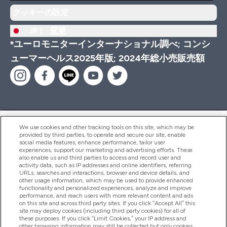
クッキーの設定
JP |
変更
*ユーロモニターインターナショナル調べ; コンシ
ューマーヘルス2025年版; 2024年総小売販売額
ヘルプ＆ガイド
We use cookies and other tracking tools on this site, which may be
provided by third parties, to operate and secure our site, enable
social media features, enhance performance, tailor user
experiences, support our marketing and advertising efforts. These
also enable us and third parties to access and record user and
商品について
activity data, such as IP addresses and online identifiers, referring
URLs, searches and interactions, browser and device details, and
other usage information, which may be used to provide enhanced
functionality and personalized experiences, analyze and improve
会社概要
performance, and reach users with more relevant content and ads
on this site and across third party sites. If you click “Accept All” this
site may deploy cookies (including third party cookies) for all of
these purposes. If you click “Limit Cookies,” your IP address and
特典＆ポイント
other browsing information may still be collected but only cookies