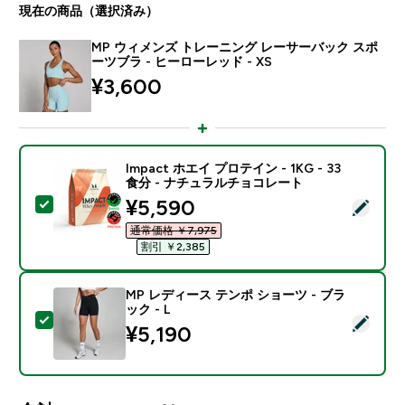
現在の商品（選択済み）
MP ウィメンズ トレーニング レーサーバック スポ
ーツブラ - ヒーローレッド - XS
¥3,600‎
Impact ホエイ プロテイン - 1KG - 33
食分 - ナチュラルチョコレート
discounted price
¥5,590‎
この商品を選択 - Impact ホエイ プロテイン - 1KG 
通常価格 ￥7,975‎
割引 ￥2,385‎
MP レディース テンポ ショーツ - ブラ
ック - L
この商品を選択 - MP レディース テンポ ショーツ - ブラ
¥5,190‎