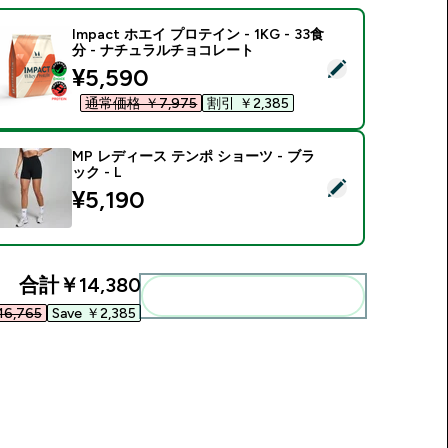
Impact ホエイ プロテイン - 1KG - 33食
分 - ナチュラルチョコレート
この商品を選択 - Impact ホエイ プロテイン - 1KG - 33食分
discounted price
¥5,590‎
通常価格 ￥7,975‎
割引 ￥2,385‎
MP レディース テンポ ショーツ - ブラ
ック - L
この商品を選択 - MP レディース テンポ ショーツ - ブラック - 
¥5,190‎
合計
￥14,380‎
まとめてカートに入れる
6,765‎
Save ￥2,385‎