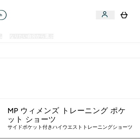
ch
ム
なりたい自分から選ぶ
クリアランスセール
日本製造商品
u
Enter プレミアム submenu
Enter なりたい自分から選ぶ submenu
En
⌄
⌄
⌄
欧州スポーツ栄養No.1ブランド*
MP ウィメンズ トレーニング ポケ
ット ショーツ
サイドポケット付きハイウエストトレーニングショーツ