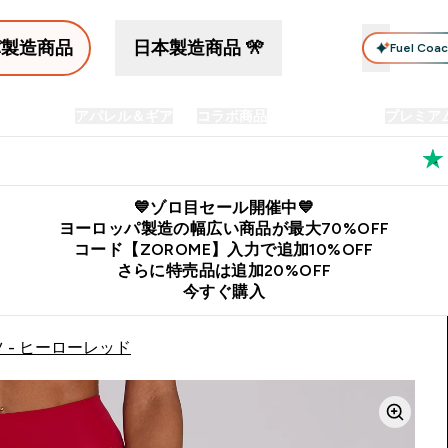
パ製造商品
日本製造商品 🎌
Fuel Coa
イン食品
アパレル＆ギア
コラボ商品
セット商品
プレミア
プリメント submenu
Enter プロテイン食品 submenu
Enter アパレル＆ギア submenu
Enter コラボ商品 submen
⌄
⌄
⌄
料
公式LINE追加で最新お得情報をゲット
公式アプリはこちら
💙ゾロ目セール開催中💙
ヨーロッパ製造の幅広い商品が最大70%OFF
コード【ZOROME】入力で追加10%OFF
さらに特売品は追加20%OFF
今すぐ購入
 - ヒーローレッド