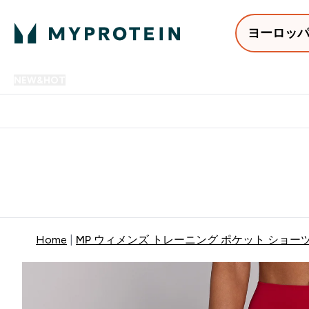
ヨーロッ
NEW&HOT
プロテイン
アミノ酸
サプリメント
プロテ
Enter NEW&HOT submenu
Enter プロテイン submenu
Enter アミノ酸 submenu
Enter サ
⌄
⌄
⌄
⌄
12,000円以上購入で送料無
Home
MP ウィメンズ トレーニング ポケット ショーツ