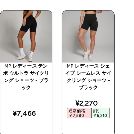
MP レディース テン
MP レディース シェ
I
ポ ウルトラ サイクリ
イプ シームレス サイ
ング ショーツ - ブラ
クリング ショーツ -
ック
ブラック
discounted price
¥2,270‎
通常価格
割引
¥7,466‎
￥7,580‎
￥5,310‎
￥
今すぐ購入
今すぐ購入