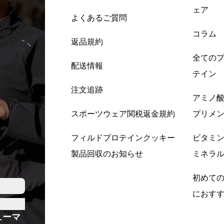
ェア
よくあるご質問
コラム
返品規約
全ての
配送情報
テイン
注文追跡
アミノ
スポーツウェア関税返金規約
プリメ
フィルドプロテインクッキー
ビタミ
製品回収のお知らせ
ミネラ
初めて
におす
ューマ