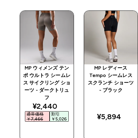
テン
MP ウィメンズ テン
MP レディース
ョー
ポ ウルトラ シームレ
Tempo シームレス
ス サイクリング ショ
スクランチ ショーツ
ーツ - ダークトリュ
- ブラック
フ
ed price
discounted price
¥2,440‎
通常価格
割引
¥5,894‎
0‎
￥7,466‎
￥5,026‎
今すぐ購入
今すぐ購入