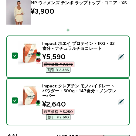
MP ウィメンズ テンポ ラップトップ - ココア - XS
¥3,900‎
Impact ホエイ プロテイン - 1KG - 33
食分 - ナチュラルチョコレート
discounted price
¥5,590‎
この商品を選択 - Impact ホエイ プロテイン - 1KG 
通常価格 ￥7,975‎
割引 ￥2,385‎
Impact クレアチン モノハイドレート
パウダー - 500g - 147食分 - ノンフレ
ーバー
この商品を選択 - Impact クレアチン モノハイドレート パ
discounted price
¥2,640‎
通常価格 ￥5,250‎
割引 ￥2,610‎