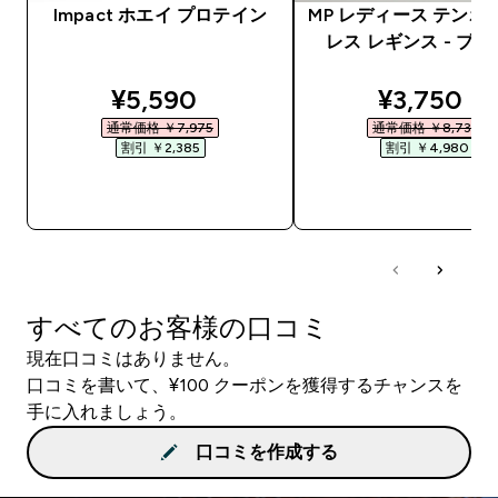
Impact ホエイ プロテイン
MP レディース テンポ
レス レギンス - ブ
discounted price
discounte
¥5,590‎
¥3,750‎
通常価格 ￥7,975‎
通常価格 ￥8,730‎
割引 ￥2,385‎
割引 ￥4,980‎
今すぐ購入
今すぐ購入
すべてのお客様の口コミ
現在口コミはありません。
口コミを書いて、¥100 クーポンを獲得するチャンスを
手に入れましょう。
口コミを作成する