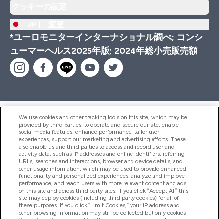
クッキーの設定
JP |
変更
*ユーロモニターインターナショナル調べ; コンシ
ューマーヘルス2025年版; 2024年総小売販売額
ヘルプ＆ガイド
We use cookies and other tracking tools on this site, which may be
provided by third parties, to operate and secure our site, enable
social media features, enhance performance, tailor user
experiences, support our marketing and advertising efforts. These
also enable us and third parties to access and record user and
商品について
activity data, such as IP addresses and online identifiers, referring
URLs, searches and interactions, browser and device details, and
other usage information, which may be used to provide enhanced
functionality and personalized experiences, analyze and improve
会社概要
performance, and reach users with more relevant content and ads
on this site and across third party sites. If you click “Accept All” this
site may deploy cookies (including third party cookies) for all of
these purposes. If you click “Limit Cookies,” your IP address and
特典＆ポイント
other browsing information may still be collected but only cookies