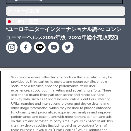
クッキーの設定
JP |
変更
*ユーロモニターインターナショナル調べ; コンシ
ューマーヘルス2025年版; 2024年総小売販売額
ヘルプ＆ガイド
We use cookies and other tracking tools on this site, which may be
provided by third parties, to operate and secure our site, enable
social media features, enhance performance, tailor user
experiences, support our marketing and advertising efforts. These
also enable us and third parties to access and record user and
商品について
activity data, such as IP addresses and online identifiers, referring
URLs, searches and interactions, browser and device details, and
other usage information, which may be used to provide enhanced
functionality and personalized experiences, analyze and improve
会社概要
performance, and reach users with more relevant content and ads
on this site and across third party sites. If you click “Accept All” this
site may deploy cookies (including third party cookies) for all of
these purposes. If you click “Limit Cookies,” your IP address and