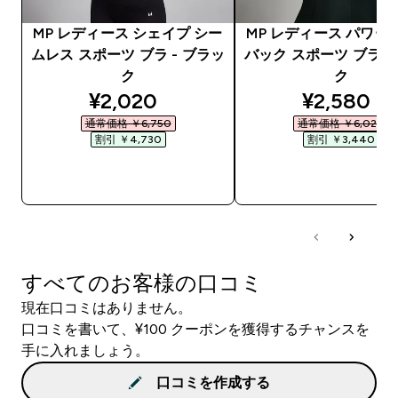
MP レディース シェイプ シー
MP レディース パワー
ムレス スポーツ ブラ - ブラッ
バック スポーツ ブラ -
ク
ク
discounted price
discounte
¥2,020‎
¥2,580‎
通常価格 ￥6,750‎
通常価格 ￥6,020‎
割引 ￥4,730‎
割引 ￥3,440‎
今すぐ購入
今すぐ購入
すべてのお客様の口コミ
現在口コミはありません。
口コミを書いて、¥100 クーポンを獲得するチャンスを
手に入れましょう。
口コミを作成する