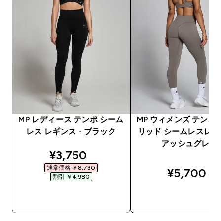
MP レディース テンポ シーム
MP ウィメンズ テンポ
レス レギンス - ブラック
リッド シームレスレギン
アッシュグレー
discounted price
¥3,750‎
通常価格 ￥8,730‎
¥5,700‎
割引 ￥4,980‎
今すぐ購入
今すぐ購入