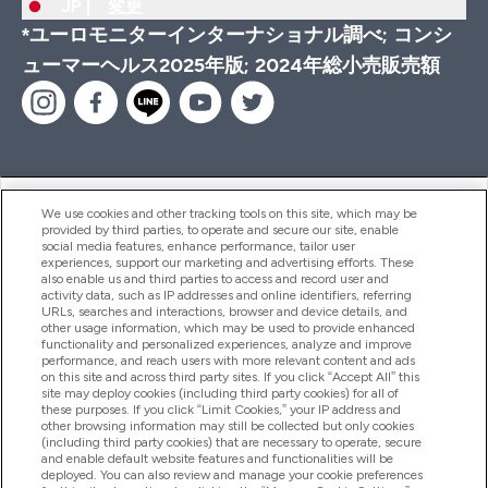
JP |
変更
*ユーロモニターインターナショナル調べ; コンシ
ューマーヘルス2025年版; 2024年総小売販売額
ヘルプ＆ガイド
We use cookies and other tracking tools on this site, which may be
provided by third parties, to operate and secure our site, enable
social media features, enhance performance, tailor user
experiences, support our marketing and advertising efforts. These
also enable us and third parties to access and record user and
商品について
activity data, such as IP addresses and online identifiers, referring
URLs, searches and interactions, browser and device details, and
other usage information, which may be used to provide enhanced
functionality and personalized experiences, analyze and improve
会社概要
performance, and reach users with more relevant content and ads
on this site and across third party sites. If you click “Accept All” this
site may deploy cookies (including third party cookies) for all of
these purposes. If you click “Limit Cookies,” your IP address and
特典＆ポイント
other browsing information may still be collected but only cookies
(including third party cookies) that are necessary to operate, secure
and enable default website features and functionalities will be
deployed. You can also review and manage your cookie preferences