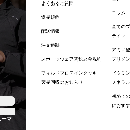
よくあるご質問
コラム
返品規約
全ての
配送情報
テイン
注文追跡
アミノ
スポーツウェア関税返金規約
プリメ
フィルドプロテインクッキー
ビタミ
製品回収のお知らせ
ミネラ
初めて
におす
ューマ