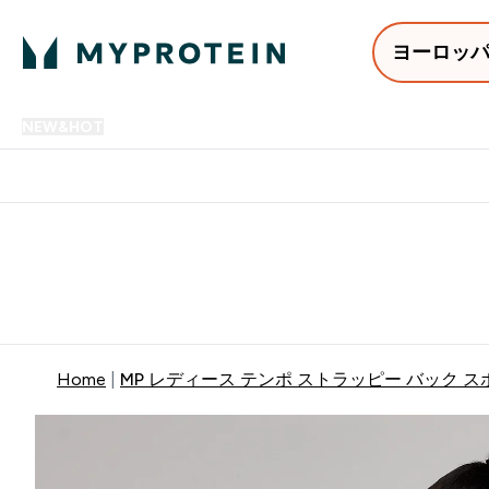
ヨーロッ
NEW&HOT
プロテイン
アミノ酸
サプリメント
プロテ
Enter NEW&HOT submenu
Enter プロテイン submenu
Enter アミノ酸 submenu
Enter サ
⌄
⌄
⌄
⌄
12,000円以上購入で送料無
Home
MP レディース テンポ ストラッピー バック ス