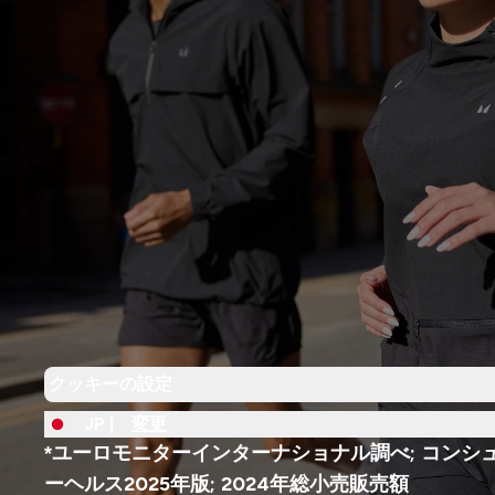
クッキーの設定
JP |
変更
*ユーロモニターインターナショナル調べ; コンシ
ーヘルス2025年版; 2024年総小売販売額