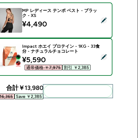
MP レディース テンポ ベスト - ブラッ
ク - XS
この商品を選択 - MP レディース テンポ ベスト - ブラック - XS
¥4,490‎
Impact ホエイ プロテイン - 1KG - 33食
分 - ナチュラルチョコレート
この商品を選択 - Impact ホエイ プロテイン - 1KG - 33食分
discounted price
¥5,590‎
通常価格 ￥7,975‎
割引 ￥2,385‎
合計
￥13,980‎
まとめてカートに入れる
6,365‎
Save ￥2,385‎