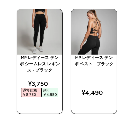
プロ
MP レディース テン
MP レディース テン
ポ シームレス レギン
ポ ベスト - ブラック
ス - ブラック
ed price
discounted price
¥3,750‎
通常価格
割引
¥4,490‎
5‎
￥8,730‎
￥4,980‎
今すぐ購入
今すぐ購入