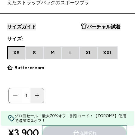
えたストラップバックのスポーツブラ
サイズガイド
バーチャル試着
サイズ:
XS
S
M
L
XL
XXL
色: Buttercream
ゾロ目セール｜最大70%オフ｜割引コード：【ZOROME】使用
で追加10%オフ！
¥3,900‎
在庫切れ