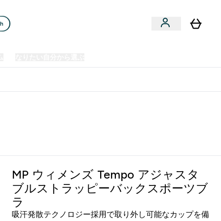
ch
ム
なりたい自分から選ぶ
クリアランスセール
日本製造商品
u
Enter プレミアム submenu
Enter なりたい自分から選ぶ submenu
En
⌄
⌄
⌄
欧州スポーツ栄養No.1ブランド*
MP ウィメンズ Tempo アジャスタ
ブルストラッピーバックスポーツブ
ラ
吸汗発散テクノロジー採用で取り外し可能なカップを備