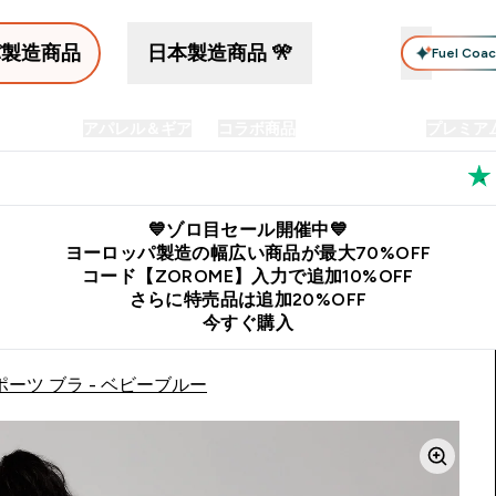
パ製造商品
日本製造商品 🎌
Fuel Coa
イン食品
アパレル＆ギア
コラボ商品
セット商品
プレミア
プリメント submenu
Enter プロテイン食品 submenu
Enter アパレル＆ギア submenu
Enter コラボ商品 submen
⌄
⌄
⌄
料
公式LINE追加で最新お得情報をゲット
公式アプリはこちら
💙ゾロ目セール開催中💙
ヨーロッパ製造の幅広い商品が最大70%OFF
コード【ZOROME】入力で追加10%OFF
さらに特売品は追加20%OFF
今すぐ購入
ポーツ ブラ - ベビーブルー