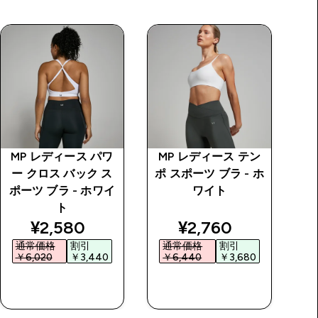
MP レディース パワ
MP レディース テン
ー クロス バック ス
ポ スポーツ ブラ - ホ
T
ポーツ ブラ - ホワイ
ワイト
ホ
ト
discounted price
discounted price
¥2,580‎
¥2,760‎
通常価格
割引
通常価格
割引
￥6,020‎
￥3,440‎
￥6,440‎
￥3,680‎
￥
今すぐ購入
今すぐ購入