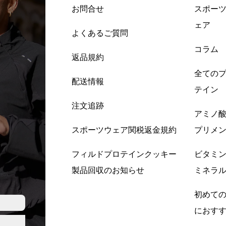
お問合せ
スポー
ェア
よくあるご質問
コラム
返品規約
全ての
配送情報
テイン
注文追跡
アミノ
スポーツウェア関税返金規約
プリメ
フィルドプロテインクッキー
ビタミ
製品回収のお知らせ
ミネラ
初めて
におす