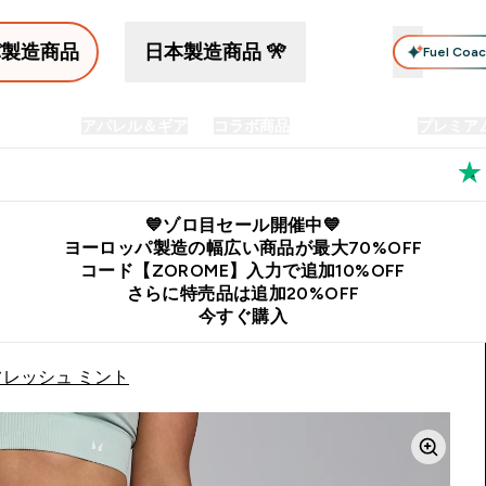
パ製造商品
日本製造商品 🎌
Fuel Coa
イン食品
アパレル＆ギア
コラボ商品
セット商品
プレミア
プリメント submenu
Enter プロテイン食品 submenu
Enter アパレル＆ギア submenu
Enter コラボ商品 submen
⌄
⌄
⌄
料
公式LINE追加で最新お得情報をゲット
公式アプリはこちら
💙ゾロ目セール開催中💙
ヨーロッパ製造の幅広い商品が最大70%OFF
コード【ZOROME】入力で追加10%OFF
さらに特売品は追加20%OFF
今すぐ購入
 フレッシュ ミント