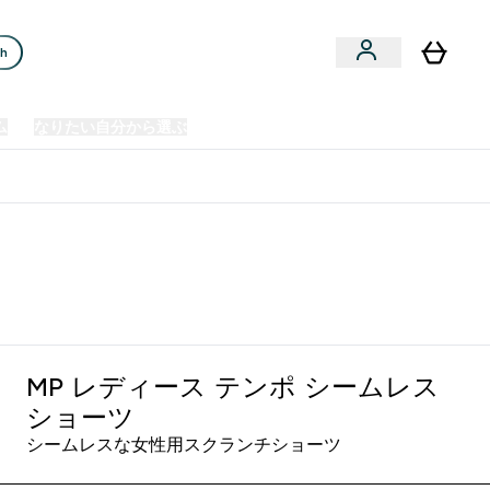
ch
ム
なりたい自分から選ぶ
クリアランスセール
日本製造商品
u
Enter プレミアム submenu
Enter なりたい自分から選ぶ submenu
En
⌄
⌄
⌄
欧州スポーツ栄養No.1ブランド*
MP レディース テンポ シームレス
ショーツ
シームレスな女性用スクランチショーツ