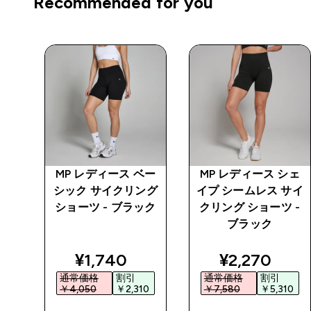
Recommended for you
プロ
MP レディース ベー
MP レディース シェ
シック サイクリング
イプ シームレス サイ
ショーツ - ブラック
クリング ショーツ -
ブラック
ed price
discounted price
discounted 
¥1,740‎
¥2,270‎
通常価格
割引
通常価格
割引
5‎
￥4,050‎
￥2,310‎
￥7,580‎
￥5,310‎