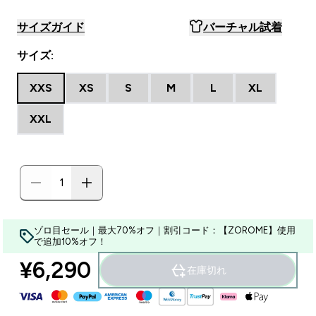
サイズガイド
バーチャル試着
サイズ:
XXS
XS
S
M
L
XL
XXL
ゾロ目セール｜最大70%オフ｜割引コード：【ZOROME】使用
で追加10%オフ！
¥6,290‎
在庫切れ