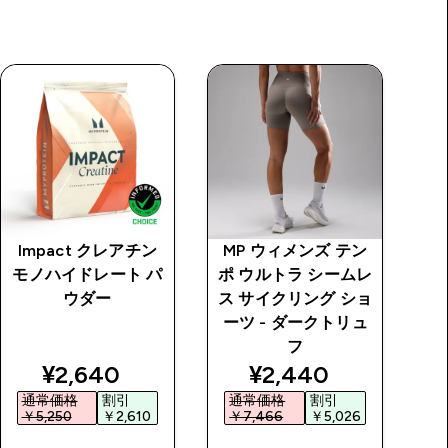
Impact クレアチン
MP ウィメンズ テン
M
モノハイドレート パ
ポ ウルトラ シームレ
ポ
ウダー
ス サイクリング ショ
ーツ - ダークトリュ
フ
price
discounted price
discounted price
¥2,640‎
¥2,440‎
通常価格
割引
通常価格
割引
￥5,250‎
￥2,610‎
￥7,466‎
￥5,026‎