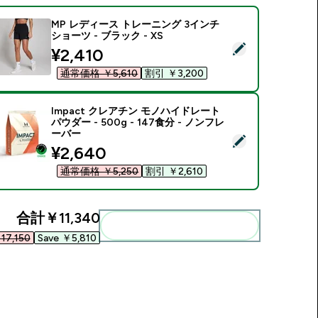
MP レディース トレーニング 3インチ
ショーツ - ブラック - XS
この商品を選択 - MP レディース トレーニング 3インチ ショーツ -
discounted price
¥2,410‎
通常価格 ￥5,610‎
割引 ￥3,200‎
Impact クレアチン モノハイドレート
パウダー - 500g - 147食分 - ノンフレ
ーバー
この商品を選択 - Impact クレアチン モノハイドレート パウダー -
discounted price
¥2,640‎
通常価格 ￥5,250‎
割引 ￥2,610‎
合計
￥11,340‎
まとめてカートに入れる
7,150‎
Save ￥5,810‎