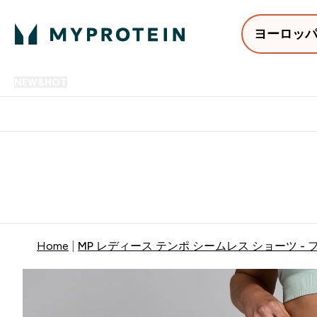
ヨーロッ
NEW&HOT
プロテイン
アミノ酸
サプリメント
プロテ
Enter NEW&HOT submenu
Enter プロテイン submenu
Enter アミノ酸 submenu
Enter サ
⌄
⌄
⌄
⌄
12,000円以上購入で送料無
Home
MP レディース テンポ シームレス ショーツ -