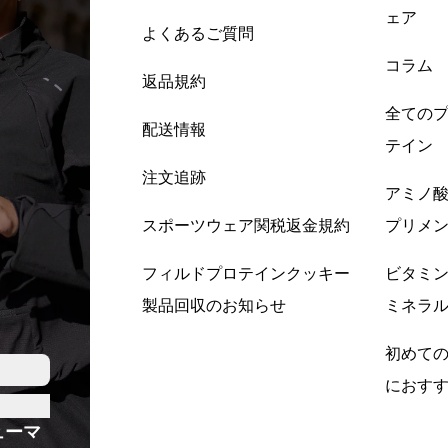
ェア
よくあるご質問
コラム
返品規約
全ての
配送情報
テイン
注文追跡
アミノ
スポーツウェア関税返金規約
プリメ
フィルドプロテインクッキー
ビタミ
製品回収のお知らせ
ミネラ
初めて
におす
ューマ