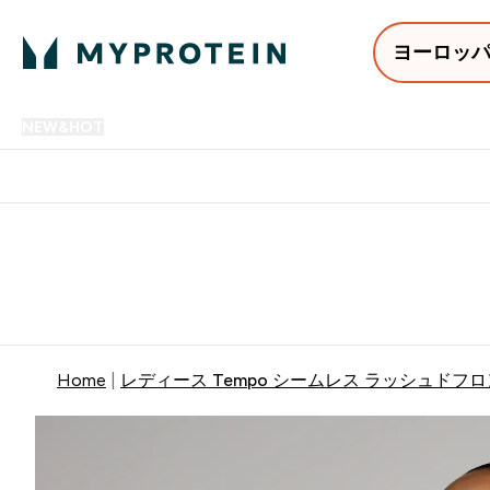
ヨーロッ
NEW&HOT
プロテイン
アミノ酸
サプリメント
プロテ
Enter NEW&HOT submenu
Enter プロテイン submenu
Enter アミノ酸 submenu
Enter サ
⌄
⌄
⌄
⌄
12,000円以上購入で送料無
Home
レディース Tempo シームレス ラッシュドフロ