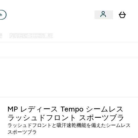
ch
ム
なりたい自分から選ぶ
クリアランスセール
日本製造商品
u
Enter プレミアム submenu
Enter なりたい自分から選ぶ submenu
En
⌄
⌄
⌄
欧州スポーツ栄養No.1ブランド*
MP レディース Tempo シームレス
ラッシュドフロント スポーツブラ
ラッシュドフロントと吸汗速乾機能を備えたシームレス
スポーツブラ