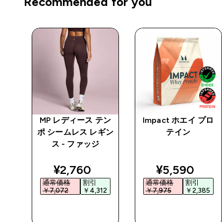
Recommended for you
テン
MP レディース テン
Impact ホエイ プロ
 ブ
ポ シームレス レギン
テイン
ス - ファッジ
ed price
discounted price
discounted 
¥2,760‎
¥5,590‎
通常価格
割引
通常価格
割引
0‎
￥7,072‎
￥4,312‎
￥7,975‎
￥2,385‎
今すぐ購入
今すぐ購入