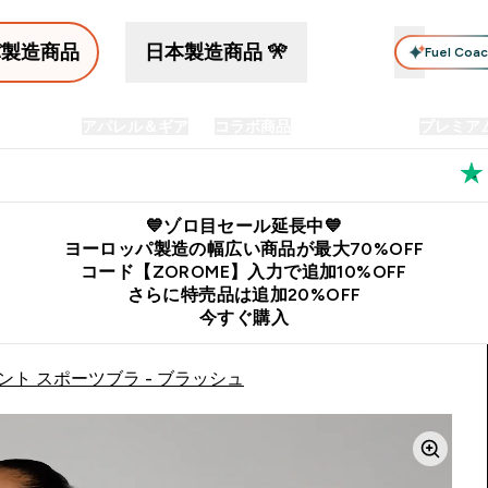
パ製造商品
日本製造商品 🎌
Fuel Coa
イン食品
アパレル＆ギア
コラボ商品
セット商品
プレミア
プリメント submenu
Enter プロテイン食品 submenu
Enter アパレル＆ギア submenu
Enter コラボ商品 submen
⌄
⌄
⌄
料
公式LINE追加で最新お得情報をゲット
公式アプリはこちら
💙ゾロ目セール延長中💙
ヨーロッパ製造の幅広い商品が最大70%OFF
コード【ZOROME】入力で追加10%OFF
さらに特売品は追加20%OFF
今すぐ購入
ント スポーツブラ - ブラッシュ