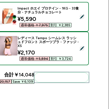
Impact ホエイ プロテイン - 1KG - 33食
分 - ナチュラルチョコレート
この商品を選択 - Impact ホエイ プロテイン - 1KG - 33食分
discounted price
¥5,590‎
通常価格 ￥7,975‎
割引 ￥2,385‎
レディース Tempo シームレス ラッシ
ュドフロント スポーツブラ - ファッジ -
XS
この商品を選択 - レディース Tempo シームレス ラッシュドフロン
discounted price
¥2,170‎
通常価格 ￥5,894‎
割引 ￥3,724‎
合計
￥14,048‎
まとめてカートに入れる
0,157‎
Save ￥6,109‎