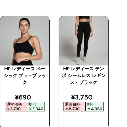
MP レディース ベー
MP レディース テン
M
シック ブラ - ブラッ
ポ シームレス レギン
ポ
ク
ス - ブラック
price
discounted price
discounted price
¥690‎
¥3,750‎
通常価格
割引
通常価格
割引
￥3,730‎
￥3,040‎
￥8,730‎
￥4,980‎
￥
今すぐ購入
今すぐ購入