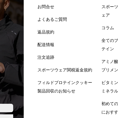
お問合せ
スポー
ェア
よくあるご質問
コラム
返品規約
全ての
配送情報
テイン
注文追跡
アミノ
スポーツウェア関税返金規約
プリメ
フィルドプロテインクッキー
ビタミ
製品回収のお知らせ
ミネラ
初めて
におす