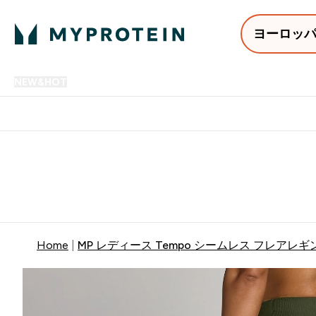
ヨーロッ
NEW&HOT
プロテイン
アミノ酸
サプリメント
プロテ
Enter NEW&HOT submenu
Enter プロテイン submenu
Enter アミノ酸 submenu
Enter サ
⌄
⌄
⌄
⌄
12,000円以上購入で送料無
Home
MP レディース Tempo シームレス フレアレギ