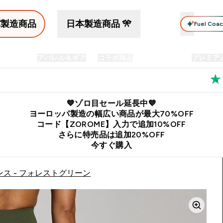
パ製造商品
日本製造商品 🎌
Fuel Coa
イン食品
アパレル＆ギア
コラボ商品
セット商品
プレミア
プリメント submenu
Enter プロテイン食品 submenu
Enter アパレル＆ギア submenu
Enter コラボ商品 submen
⌄
⌄
⌄
料
公式LINE追加で最新お得情報をゲット
公式アプリはこちら
💙ゾロ目セール延長中💙
ヨーロッパ製造の幅広い商品が最大70%OFF
コード【ZOROME】入力で追加10%OFF
さらに特売品は追加20%OFF
今すぐ購入
ンス - フォレストグリーン