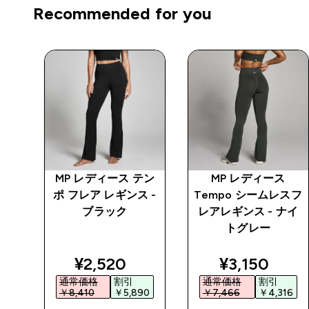
Recommended for you
MP レディース テン
MP レディース
レス
ポ フレア レギンス -
Tempo シームレスフ
ント
ブラック
レアレギンス - ナイ
フォ
トグレー
ン
ed price
discounted price
discounted 
¥2,520‎
¥3,150‎
通常価格
割引
通常価格
割引
4‎
￥8,410‎
￥5,890‎
￥7,466‎
￥4,316‎