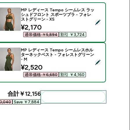
MP レディース Tempo シームレス ラッ
シュドフロント スポーツブラ - フォレ
ストグリーン - XS
この商品を選択 - MP レディース Tempo シームレス ラッシュ
discounted price
¥2,170‎
通常価格 ￥5,894‎
割引 ￥3,724‎
MP レディース Tempo シームレスホル
ターネックベスト - フォレストグリーン
- M
この商品を選択 - MP レディース Tempo シームレスホルターネ
discounted price
¥2,520‎
通常価格 ￥6,680‎
割引 ￥4,160‎
合計
￥12,156‎
まとめてカートに入れる
,040‎
Save ￥7,884‎