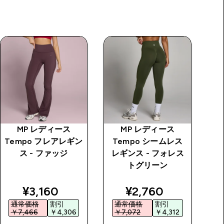
MP レディース
MP レディース
Tempo フレアレギン
Tempo シームレス
T
ス - ファッジ
レギンス - フォレス
エ
トグリーン
price
discounted price
discounted price
¥3,160‎
¥2,760‎
通常価格
割引
通常価格
割引
￥7,466‎
￥4,306‎
￥7,072‎
￥4,312‎
￥