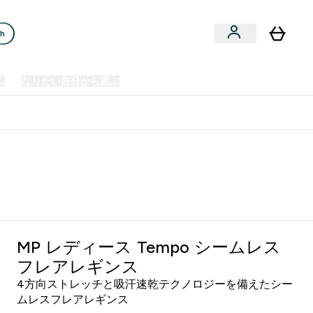
ch
ム
なりたい自分から選ぶ
クリアランスセール
日本製造商品
u
Enter プレミアム submenu
Enter なりたい自分から選ぶ submenu
En
⌄
⌄
⌄
欧州スポーツ栄養No.1ブランド*
MP レディース Tempo シームレス
フレアレギンス
4方向ストレッチと吸汗速乾テクノロジーを備えたシー
ムレスフレアレギンス