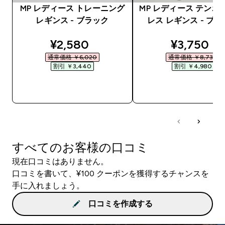
MP レディース トレーニング
MP レディース テンポ
レギンス - ブラック
レス レギンス - ブ
discounted price
discounte
¥2,580‎
¥3,750‎
通常価格 ￥6,020‎
通常価格 ￥8,730‎
割引 ￥3,440‎
割引 ￥4,980‎
今すぐ購入
今すぐ購入
すべてのお客様の口コミ
現在口コミはありません。
口コミを書いて、¥100 クーポンを獲得するチャンスを
手に入れましょう。
口コミを作成する