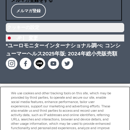
メルマガ登録をする
メルマガ登録
クッキーの設定
JP |
変更
*ユーロモニターインターナショナル調べ; コンシ
ューマーヘルス2025年版; 2024年総小売販売額
ヘルプ＆ガイド
We use cookies and other tracking tools on this site, which may be
provided by third parties, to operate and secure our site, enable
social media features, enhance performance, tailor user
experiences, support our marketing and advertising efforts. These
also enable us and third parties to access and record user and
商品について
activity data, such as IP addresses and online identifiers, referring
URLs, searches and interactions, browser and device details, and
other usage information, which may be used to provide enhanced
functionality and personalized experiences, analyze and improve