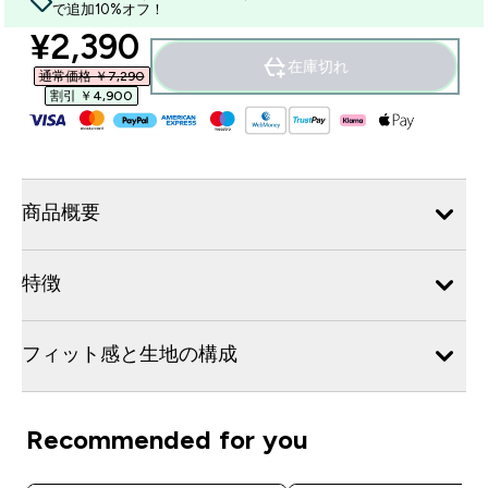
で追加10%オフ！
discounted price
¥2,390‎
在庫切れ
通常価格 ￥7,290‎
割引 ￥4,900‎
商品概要
特徴
フィット感と生地の構成
Recommended for you