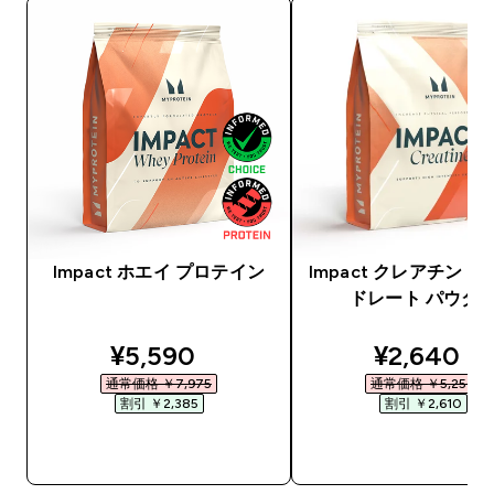
Impact ホエイ プロテイン
Impact クレアチン 
ドレート パウダ
discounted price
discounte
¥5,590‎
¥2,640‎
通常価格 ￥7,975‎
通常価格 ￥5,250‎
割引 ￥2,385‎
割引 ￥2,610‎
今すぐ購入
今すぐ購入