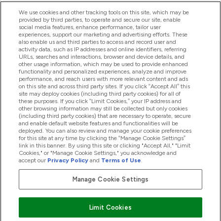
ヘルプ＆ガイド
We use cookies and other tracking tools on this site, which may be
provided by third parties, to operate and secure our site, enable
social media features, enhance performance, tailor user
experiences, support our marketing and advertising efforts. These
also enable us and third parties to access and record user and
商品について
activity data, such as IP addresses and online identifiers, referring
URLs, searches and interactions, browser and device details, and
other usage information, which may be used to provide enhanced
functionality and personalized experiences, analyze and improve
会社概要
performance, and reach users with more relevant content and ads
on this site and across third party sites. If you click “Accept All” this
site may deploy cookies (including third party cookies) for all of
these purposes. If you click “Limit Cookies,” your IP address and
特典＆ポイント
other browsing information may still be collected but only cookies
(including third party cookies) that are necessary to operate, secure
and enable default website features and functionalities will be
deployed. You can also review and manage your cookie preferences
for this site at any time by clicking the “Manage Cookie Settings”
2026 The Hut.com Ltd
link in this banner. By using this site or clicking "Accept All," "Limit
Cookies," or "Manage Cookie Settings," you acknowledge and
accept our
Privacy Policy
and
Terms of Use
.
Manage Cookie Settings
Pay with
Limit Cookies