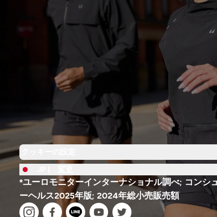
クッキーの設定
JP |
変更
*ユーロモニターインターナショナル調べ; コンシ
ーヘルス2025年版; 2024年総小売販売額