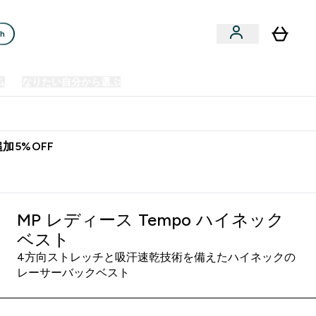
ch
ム
なりたい自分から選ぶ
クリアランスセール
日本製造商品
u
Enter プレミアム submenu
Enter なりたい自分から選ぶ submenu
En
⌄
⌄
⌄
欧州スポーツ栄養No.1ブランド*
加5%OFF
MP レディース Tempo ハイネック
ベスト
4方向ストレッチと吸汗速乾技術を備えたハイネックの
レーサーバックベスト