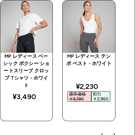
MP レディース ベー
MP レディース テン
I
シック ボクシー ショ
ポ ベスト - ホワイト
ートスリーブ クロッ
プ Tシャツ - ホワイ
price
discounted price
¥2,230‎
ト
通常価格
割引
¥3,490‎
￥5,190‎
￥2,960‎
￥
今すぐ購入
今すぐ購入