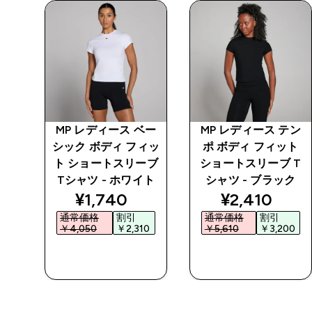
テン
MP レディース ベー
MP レディース テン
 ベ
シック ボディ フィッ
ポ ボディ フィット
ト
ト ショートスリーブ
ショートスリーブ T
Tシャツ - ホワイト
シャツ - ブラック
discounted price
discounted 
¥1,740‎
¥2,410‎
通常価格
割引
通常価格
割引
￥4,050‎
￥2,310‎
￥5,610‎
￥3,200‎
今すぐ購入
今すぐ購入