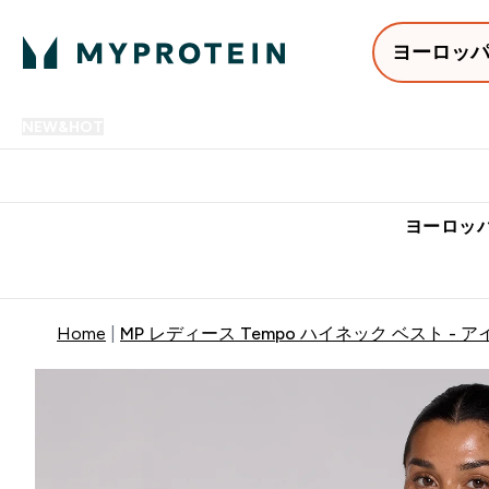
ヨーロッ
NEW&HOT
プロテイン
アミノ酸
サプリメント
プロテ
Enter NEW&HOT submenu
Enter プロテイン submenu
Enter アミノ酸 submenu
Enter サ
⌄
⌄
⌄
⌄
7,000円以上購入で送料無
ヨーロッパ
Home
MP レディース Tempo ハイネック ベスト - 