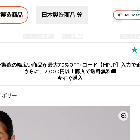
パ製造商品
日本製造商品 🎌
Fuel Coa
イン食品
アパレル＆ギア
コラボ商品
セット商品
プレミア
プリメント submenu
Enter プロテイン食品 submenu
Enter アパレル＆ギア submenu
Enter コラボ商品 submen
⌄
⌄
⌄
料
公式LINE追加で最新お得情報をゲット
公式アプリはこちら
製造の幅広い商品が最大70%OFF+コード【MPJP】入力で追
さらに、7,000円以上購入で送料無料🚚
今すぐ購入
アイボリー