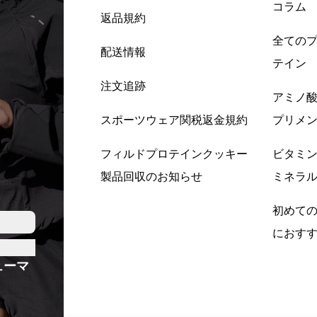
コラム
返品規約
全ての
配送情報
テイン
注文追跡
アミノ
スポーツウェア関税返金規約
プリメ
フィルドプロテインクッキー
ビタミ
製品回収のお知らせ
ミネラ
初めて
におす
ューマ