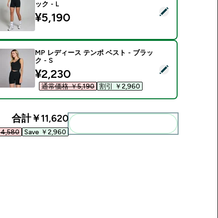
ック - L
この商品を選択 - MP レディース テンポ ショーツ - ブラック - 
¥5,190‎
MP レディース テンポ ベスト - ブラッ
ク - S
この商品を選択 - MP レディース テンポ ベスト - ブラック - S
discounted price
¥2,230‎
通常価格 ￥5,190‎
割引 ￥2,960‎
合計
￥11,620‎
まとめてカートに入れる
4,580‎
Save ￥2,960‎