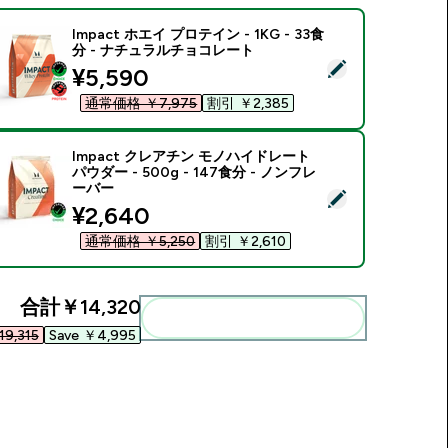
Impact ホエイ プロテイン - 1KG - 33食
分 - ナチュラルチョコレート
この商品を選択 - Impact ホエイ プロテイン - 1KG - 33食分
discounted price
¥5,590‎
通常価格 ￥7,975‎
割引 ￥2,385‎
Impact クレアチン モノハイドレート
パウダー - 500g - 147食分 - ノンフレ
ーバー
この商品を選択 - Impact クレアチン モノハイドレート パウダー -
discounted price
¥2,640‎
通常価格 ￥5,250‎
割引 ￥2,610‎
合計
￥14,320‎
まとめてカートに入れる
9,315‎
Save ￥4,995‎