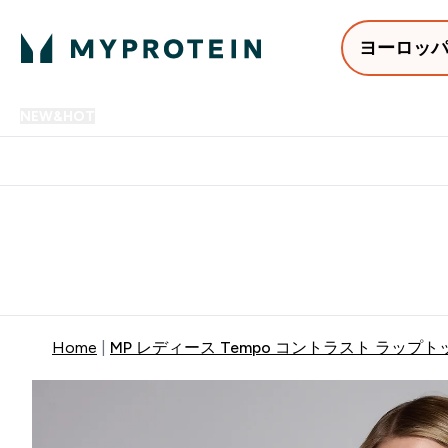
ヨーロッ
NEW&HOT
プロテイン
アミノ酸
サプリメント
プロテ
Enter NEW&HOT submenu
Enter プロテイン submenu
Enter アミノ酸 submenu
Enter サ
⌄
⌄
⌄
⌄
12,000円以上購入で送料無
Home
MP レディース Tempo コントラスト ラップ