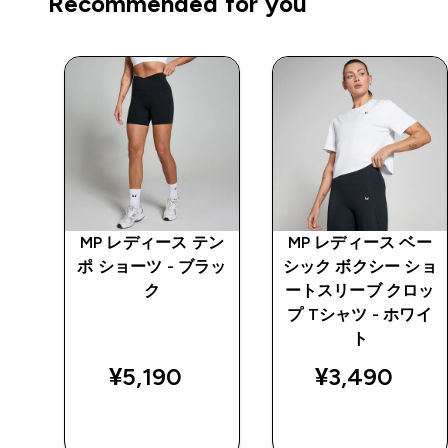
Recommended for you
プロ
MP レディース テン
MP レディース ベー
ポ ショーツ - ブラッ
シック ボクシー ショ
ク
ートスリーブ クロッ
プ Tシャツ - ホワイ
ed price
ト
¥5,190‎
¥3,490‎
5‎
今すぐ購入
今すぐ購入