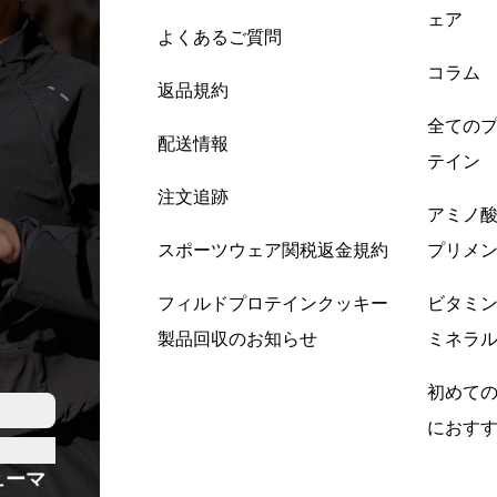
ェア
よくあるご質問
コラム
返品規約
全ての
配送情報
テイン
注文追跡
アミノ
スポーツウェア関税返金規約
プリメ
フィルドプロテインクッキー
ビタミ
製品回収のお知らせ
ミネラ
初めて
におす
ューマ