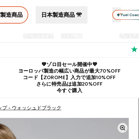
パ製造商品
日本製造商品 🎌
Fuel Coa
イン食品
アパレル＆ギア
コラボ商品
セット商品
プレミア
プリメント submenu
Enter プロテイン食品 submenu
Enter アパレル＆ギア submenu
Enter コラボ商品 submen
⌄
⌄
⌄
料
公式LINE追加で最新お得情報をゲット
公式アプリはこちら
💙ゾロ目セール開催中💙
ヨーロッパ製造の幅広い商品が最大70%OFF
コード【ZOROME】入力で追加10%OFF
さらに特売品は追加20%OFF
今すぐ購入
トップ - ウォッシュドブラック