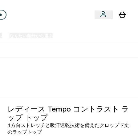
ch
ム
なりたい自分から選ぶ
クリアランスセール
日本製造商品
u
Enter プレミアム submenu
Enter なりたい自分から選ぶ submenu
En
⌄
⌄
⌄
欧州スポーツ栄養No.1ブランド*
レディース Tempo コントラスト ラ
ップ トップ
4方向ストレッチと吸汗速乾技術を備えたクロップド丈
のラップトップ