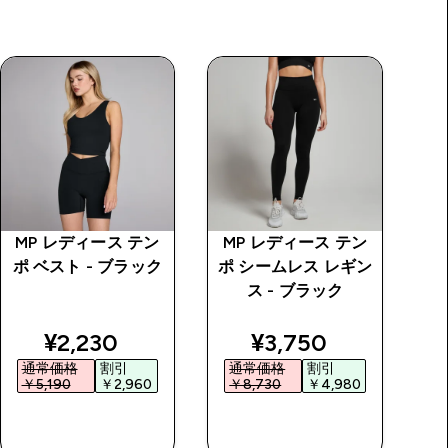
MP レディース テン
MP レディース テン
M
ポ ベスト - ブラック
ポ シームレス レギン
ー
ス - ブラック
ク
discounted price
discounted price
¥2,230‎
¥3,750‎
通常価格
割引
通常価格
割引
￥5,190‎
￥2,960‎
￥8,730‎
￥4,980‎
￥
今すぐ購入
今すぐ購入