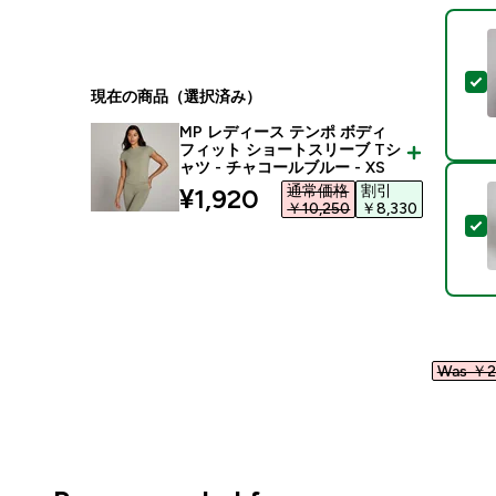
現在の商品（選択済み）
MP レディース テンポ ボディ
フィット ショートスリーブ Tシ
ャツ - チャコールブルー - XS
通常価格
割引
discounted price
¥1,920‎
￥10,250‎
￥8,330‎
Was ￥22