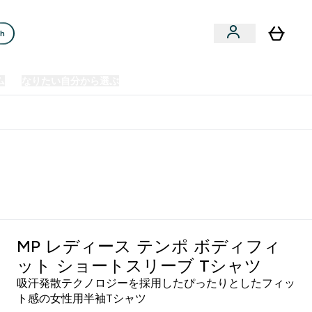
ch
ム
なりたい自分から選ぶ
クリアランスセール
日本製造商品
u
Enter プレミアム submenu
Enter なりたい自分から選ぶ submenu
En
⌄
⌄
⌄
欧州スポーツ栄養No.1ブランド*
MP レディース テンポ ボディフィ
ット ショートスリーブ Tシャツ
吸汗発散テクノロジーを採用したぴったりとしたフィッ
ト感の女性用半袖Tシャツ