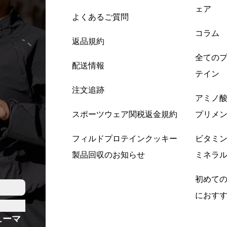
ェア
よくあるご質問
コラム
返品規約
全ての
配送情報
テイン
注文追跡
アミノ
スポーツウェア関税返金規約
プリメ
フィルドプロテインクッキー
ビタミ
製品回収のお知らせ
ミネラ
初めて
におす
ューマ