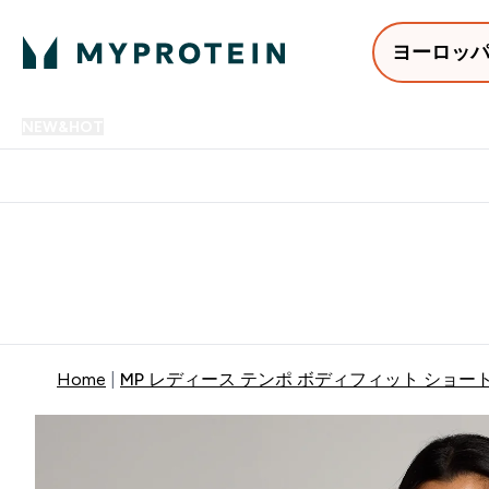
ヨーロッ
NEW&HOT
プロテイン
アミノ酸
サプリメント
プロテ
Enter NEW&HOT submenu
Enter プロテイン submenu
Enter アミノ酸 submenu
Enter サ
⌄
⌄
⌄
⌄
12,000円以上購入で送料無
Home
MP レディース テンポ ボディフィット ショート