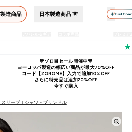
パ製造商品
日本製造商品 🎌
Fuel Coa
イン食品
アパレル＆ギア
コラボ商品
セット商品
プレミア
プリメント submenu
Enter プロテイン食品 submenu
Enter アパレル＆ギア submenu
Enter コラボ商品 submen
⌄
⌄
⌄
料
公式LINE追加で最新お得情報をゲット
公式アプリはこちら
💙ゾロ目セール開催中💙
ヨーロッパ製造の幅広い商品が最大70%OFF
コード【ZOROME】入力で追加10%OFF
さらに特売品は追加20%OFF
今すぐ購入
スリーブ Tシャツ - ブリンドル