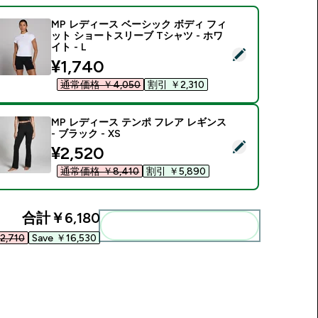
MP レディース ベーシック ボディ フィ
ット ショートスリーブ Tシャツ - ホワ
イト - L
この商品を選択 - MP レディース ベーシック ボディ フィット シ
discounted price
¥1,740‎
通常価格 ￥4,050‎
割引 ￥2,310‎
MP レディース テンポ フレア レギンス
- ブラック - XS
この商品を選択 - MP レディース テンポ フレア レギンス - ブラッ
discounted price
¥2,520‎
通常価格 ￥8,410‎
割引 ￥5,890‎
合計
￥6,180‎
まとめてカートに入れる
,710‎
Save ￥16,530‎