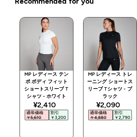
Recommended for you
テン
MP レディース テン
MP レディース トレ
ト
ポ ボディ フィット
ーニング ショートス
 T
ショートスリーブ T
リーブ Tシャツ - ブ
ク
シャツ - ホワイト
ラック
ed price
discounted price
discounted 
¥2,410‎
¥2,090‎
通常価格
割引
通常価格
割引
0‎
￥5,610‎
￥3,200‎
￥4,880‎
￥2,790‎
今すぐ購入
今すぐ購入