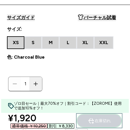
サイズガイド
バーチャル試着
サイズ:
XS
S
M
L
XL
XXL
色: Charcoal Blue
ゾロ目セール｜最大70%オフ｜割引コード：【ZOROME】使用
で追加10%オフ！
discounted price
¥1,920‎
在庫切れ
通常価格 ￥10,250‎
割引 ￥8,330‎