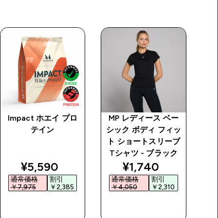
Impact ホエイ プロ
MP レディース ベー
M
テイン
シック ボディ フィッ
シ
ト ショートスリーブ
ー
Tシャツ - ブラック
プ
price
discounted price
discounted price
¥5,590‎
¥1,740‎
通常価格
割引
通常価格
割引
￥7,975‎
￥2,385‎
￥4,050‎
￥2,310‎
今すぐ購入
今すぐ購入