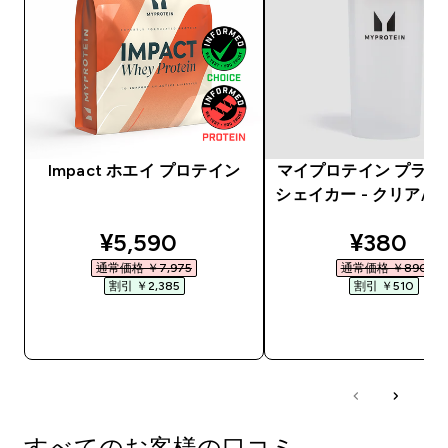
Impact ホエイ プロテイン
マイプロテイン プラス
シェイカー - クリア/
discounted price
discount
¥5,590‎
¥380‎
通常価格 ￥7,975‎
通常価格 ￥890‎
割引 ￥2,385‎
割引 ￥510‎
今すぐ購入
今すぐ購入
すべてのお客様の口コミ