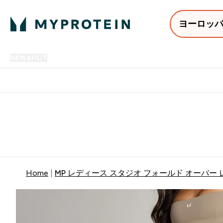
ヨーロッ
NEW&HOT
プロテイン
アミノ酸
サプリメント
プロテ
Enter NEW&HOT submenu
Enter プロテイン submenu
Enter アミノ酸 submenu
Enter サ
⌄
⌄
⌄
⌄
12,000円以上購入で送料無
Home
MP レディース スタジオ フォールド オーバー 