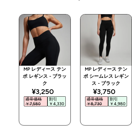
ベー
MP レディース テン
MP レディース テン
 ブ
ポ レギンス - ブラッ
ポ シームレス レギン
ク
ス - ブラック
ed price
discounted price
discounted 
¥3,250‎
¥3,750‎
通常価格
割引
通常価格
割引
0‎
￥7,580‎
￥4,330‎
￥8,730‎
￥4,980‎
今すぐ購入
今すぐ購入