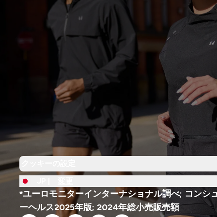
クッキーの設定
JP |
変更
*ユーロモニターインターナショナル調べ; コンシ
ーヘルス2025年版; 2024年総小売販売額