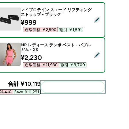
マイプロテイン スエード リフティング
ストラップ - ブラック
この商品を選択 - マイプロテイン スエード リフティング ストラ
discounted price
¥999‎
通常価格 ￥2,590‎
割引 ￥1,591‎
MP レディース テンポ ベスト - バブル
ガム - XS
この商品を選択 - MP レディース テンポ ベスト - バブルガム - X
discounted price
¥2,230‎
通常価格 ￥11,930‎
割引 ￥9,700‎
合計
￥10,119‎
まとめてカートに入れる
1,410‎
Save ￥11,291‎