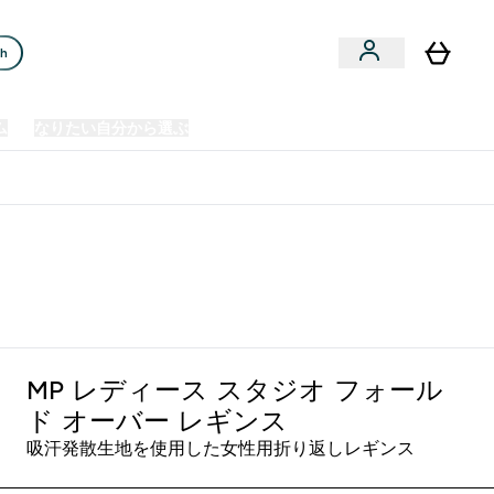
ch
ム
なりたい自分から選ぶ
クリアランスセール
日本製造商品
u
Enter プレミアム submenu
Enter なりたい自分から選ぶ submenu
En
⌄
⌄
⌄
欧州スポーツ栄養No.1ブランド*
MP レディース スタジオ フォール
ド オーバー レギンス
吸汗発散生地を使用した女性用折り返しレギンス