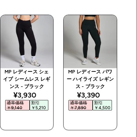
MP レディース シェ
MP レディース パワ
M
イプ シームレス レギ
ー ハイライズ レギン
ポ
ンス - ブラック
ス - ブラック
price
discounted price
discounted price
¥3,930‎
¥3,390‎
通常価格
割引
通常価格
割引
￥9,140‎
￥5,210‎
￥7,890‎
￥4,500‎
￥
今すぐ購入
今すぐ購入