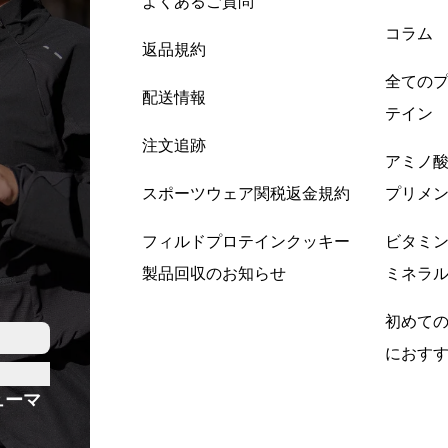
よくあるご質問
コラム
返品規約
全ての
配送情報
テイン
注文追跡
アミノ
スポーツウェア関税返金規約
プリメ
フィルドプロテインクッキー
ビタミ
製品回収のお知らせ
ミネラ
初めて
におす
ューマ