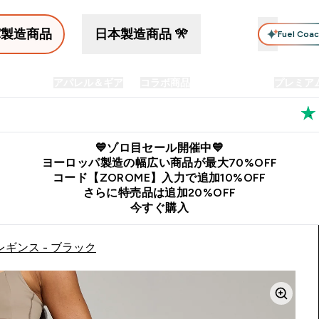
パ製造商品
日本製造商品 🎌
Fuel Coa
イン食品
アパレル＆ギア
コラボ商品
セット商品
プレミア
プリメント submenu
Enter プロテイン食品 submenu
Enter アパレル＆ギア submenu
Enter コラボ商品 submen
⌄
⌄
⌄
料
公式LINE追加で最新お得情報をゲット
公式アプリはこちら
💙ゾロ目セール開催中💙
ヨーロッパ製造の幅広い商品が最大70%OFF
コード【ZOROME】入力で追加10%OFF
さらに特売品は追加20%OFF
今すぐ購入
レギンス - ブラック