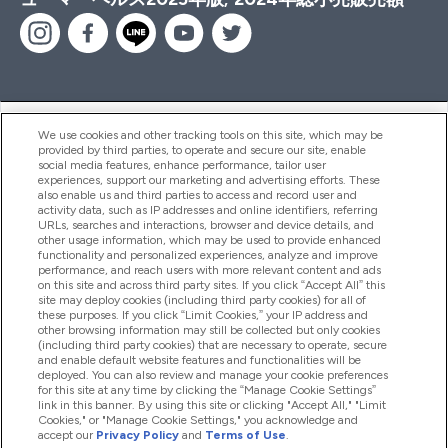
ヘルプ＆ガイド
We use cookies and other tracking tools on this site, which may be
provided by third parties, to operate and secure our site, enable
social media features, enhance performance, tailor user
experiences, support our marketing and advertising efforts. These
also enable us and third parties to access and record user and
商品について
activity data, such as IP addresses and online identifiers, referring
URLs, searches and interactions, browser and device details, and
other usage information, which may be used to provide enhanced
functionality and personalized experiences, analyze and improve
会社概要
performance, and reach users with more relevant content and ads
on this site and across third party sites. If you click “Accept All” this
site may deploy cookies (including third party cookies) for all of
these purposes. If you click “Limit Cookies,” your IP address and
特典＆ポイント
other browsing information may still be collected but only cookies
(including third party cookies) that are necessary to operate, secure
and enable default website features and functionalities will be
deployed. You can also review and manage your cookie preferences
for this site at any time by clicking the “Manage Cookie Settings”
2026 The Hut.com Ltd
link in this banner. By using this site or clicking "Accept All," "Limit
Cookies," or "Manage Cookie Settings," you acknowledge and
accept our
Privacy Policy
and
Terms of Use
.