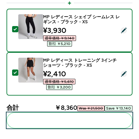
MP レディース シェイプ シームレス レ
ギンス - ブラック - XS
discounted price
¥3,930‎
この商品を選択 - MP レディース シェイプ シームレス レ
通常価格 ￥9,140‎
割引 ￥5,210‎
MP レディース トレーニング 3インチ
ショーツ - ブラック - XS
discounted price
¥2,410‎
この商品を選択 - MP レディース トレーニング 3インチ 
通常価格 ￥5,610‎
割引 ￥3,200‎
合計
￥8,360‎
Was ￥21,500‎
Save ￥13,140‎
まとめてカートに入れる