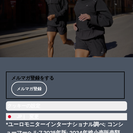
メルマガ登録をする
メルマガ登録
クッキーの設定
JP |
変更
*ユーロモニターインターナショナル調べ; コンシ
ューマーヘルス2025年版; 2024年総小売販売額