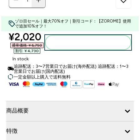
ゾロ目セール｜最大70%オフ｜割引コード：【ZOROME】使用
で追加10%オフ！
discounted price
¥2,020‎
カートに入れる
通常価格 ￥6,750‎
割引 ￥4,730‎
In stock
追跡配送：3〜7営業日でお届け(海外配送) 追跡配送：1〜3
営業日でお届け(国内配送)
一定金額以上購入で送料無料
商品概要
特徴