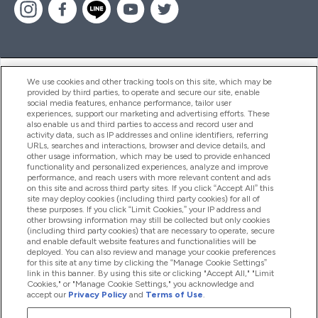
ヘルプ＆ガイド
We use cookies and other tracking tools on this site, which may be
provided by third parties, to operate and secure our site, enable
social media features, enhance performance, tailor user
experiences, support our marketing and advertising efforts. These
also enable us and third parties to access and record user and
商品について
activity data, such as IP addresses and online identifiers, referring
URLs, searches and interactions, browser and device details, and
other usage information, which may be used to provide enhanced
functionality and personalized experiences, analyze and improve
会社概要
performance, and reach users with more relevant content and ads
on this site and across third party sites. If you click “Accept All” this
site may deploy cookies (including third party cookies) for all of
these purposes. If you click “Limit Cookies,” your IP address and
特典＆ポイント
other browsing information may still be collected but only cookies
(including third party cookies) that are necessary to operate, secure
and enable default website features and functionalities will be
deployed. You can also review and manage your cookie preferences
for this site at any time by clicking the “Manage Cookie Settings”
2026 The Hut.com Ltd
link in this banner. By using this site or clicking "Accept All," "Limit
Cookies," or "Manage Cookie Settings," you acknowledge and
accept our
Privacy Policy
and
Terms of Use
.