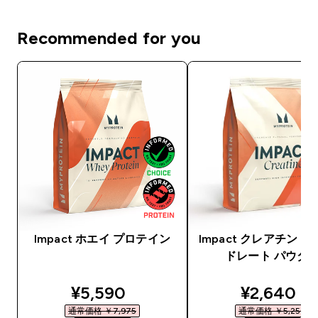
Recommended for you
Impact ホエイ プロテイン
Impact クレアチン 
ドレート パウダ
discounted price
discounte
¥5,590‎
¥2,640‎
通常価格 ￥7,975‎
通常価格 ￥5,250‎