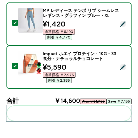
MP レディース テンポ リブ シームレス
レギンス - グラフィン ブルー - XL
discounted price
¥1,420‎
この商品を選択 - MP レディース テンポ リブ シームレス
通常価格 ￥6,190‎
割引 ￥4,770‎
Impact ホエイ プロテイン - 1KG - 33
食分 - ナチュラルチョコレート
discounted price
¥5,590‎
この商品を選択 - Impact ホエイ プロテイン - 1KG 
通常価格 ￥7,975‎
割引 ￥2,385‎
合計
￥14,600‎
Was ￥21,755‎
Save ￥7,155‎
まとめてカートに入れる