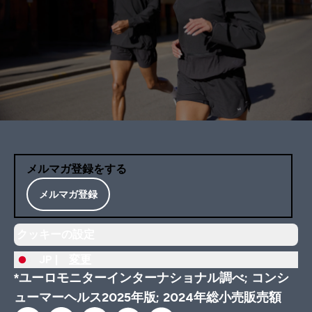
メルマガ登録をする
メルマガ登録
クッキーの設定
JP |
変更
*ユーロモニターインターナショナル調べ; コンシ
ューマーヘルス2025年版; 2024年総小売販売額