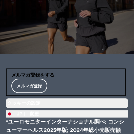
メルマガ登録をする
メルマガ登録
クッキーの設定
JP |
変更
*ユーロモニターインターナショナル調べ; コンシ
ューマーヘルス2025年版; 2024年総小売販売額