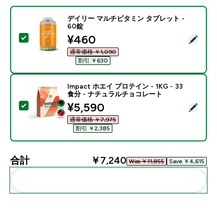
デイリー マルチビタミン タブレット -
60錠
discounted price
¥460‎
この商品を選択 - デイリー マルチビタミン タブレット -
通常価格 ￥1,090‎
割引 ￥630‎
Impact ホエイ プロテイン - 1KG - 33
食分 - ナチュラルチョコレート
discounted price
¥5,590‎
この商品を選択 - Impact ホエイ プロテイン - 1KG 
通常価格 ￥7,975‎
割引 ￥2,385‎
合計
￥7,240‎
Was ￥11,855‎
Save ￥4,615‎
まとめてカートに入れる