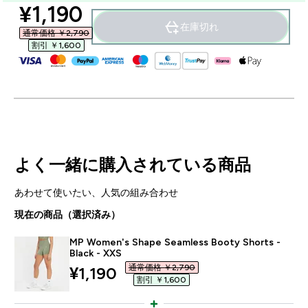
discounted price
¥1,190‎
在庫切れ
通常価格 ￥2,790‎
割引 ￥1,600‎
よく一緒に購入されている商品
あわせて使いたい、人気の組み合わせ
現在の商品（選択済み）
MP Women's Shape Seamless Booty Shorts -
Black - XXS
通常価格 ￥2,790‎
discounted price
¥1,190‎
割引 ￥1,600‎