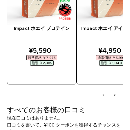
Impact ホエイ プロテイン
Impact ホエイ アイ
discounted price
discounte
¥5,590‎
¥4,950‎
通常価格 ￥7,975‎
通常価格 ￥5,990‎
割引 ￥2,385‎
割引 ￥1,040‎
今すぐ購入
今すぐ購入
すべてのお客様の口コミ
現在口コミはありません。
口コミを書いて、¥100 クーポンを獲得するチャンスを