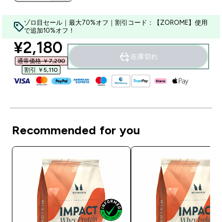
ゾロ目セール｜最大70%オフ｜割引コード：【ZOROME】使用
で追加10%オフ！
discounted price
¥2,180‎
在庫切れ
通常価格 ￥7,290‎
割引 ￥5,110‎
Recommended for you