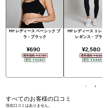
MP レディース ベーシック ブ
MP レディース トレー
ラ - ブラック
レギンス - ブラッ
discounted price
discounte
¥690‎
¥2,580‎
通常価格 ￥3,730‎
通常価格 ￥6,020‎
割引 ￥3,040‎
割引 ￥3,440‎
今すぐ購入
今すぐ購入
すべてのお客様の口コミ
現在口コミはありません。