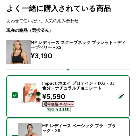
よく一緒に購入されている商品
あわせて使いたい、人気の組み合わせ
現在の商品（選択済み）
MP レディース スクープネック ブラレット - ディ
ープベリー - XS
¥3,190‎
Impact ホエイ プロテイン - 1KG - 33
食分 - ナチュラルチョコレート
discounted price
¥5,590‎
この商品を選択 - Impact ホエイ プロテイン - 1KG 
通常価格 ￥7,975‎
割引 ￥2,385‎
MP レディース ベーシック ブラ - ブラ
ック - XS