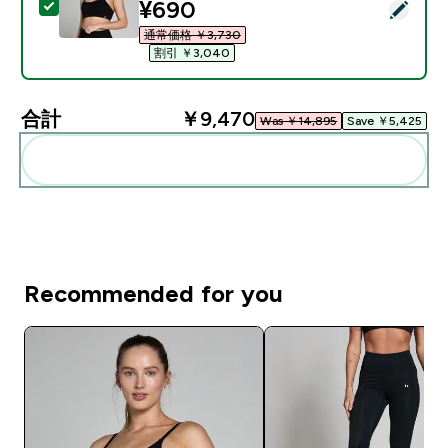
discounted price
¥690‎
この商品を選択 - MP レディース ベーシック ブラ - ブラ
通常価格 ￥3,730‎
割引 ￥3,040‎
合計
￥9,470‎
Was ￥14,895‎
Save ￥5,425‎
まとめてカートに入れる
Recommended for you