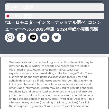
クッキーの設定
JP |
変更
*ユーロモニターインターナショナル調べ; コンシ
ューマーヘルス2025年版; 2024年総小売販売額
ヘルプ＆ガイド
We use cookies and other tracking tools on this site, which may be
provided by third parties, to operate and secure our site, enable
social media features, enhance performance, tailor user
experiences, support our marketing and advertising efforts. These
also enable us and third parties to access and record user and
商品について
activity data, such as IP addresses and online identifiers, referring
URLs, searches and interactions, browser and device details, and
other usage information, which may be used to provide enhanced
functionality and personalized experiences, analyze and improve
会社概要
performance, and reach users with more relevant content and ads
on this site and across third party sites. If you click “Accept All” this
site may deploy cookies (including third party cookies) for all of
these purposes. If you click “Limit Cookies,” your IP address and