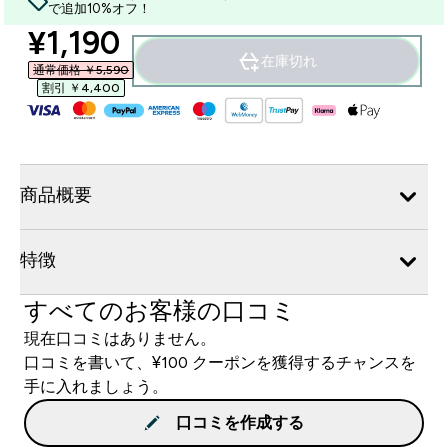
で追加10%オフ！
discounted price
¥1,190‎
在庫切れ
通常価格 ￥5,590‎
割引 ￥4,400‎
商品概要
特徴
すべてのお客様の口コミ
現在口コミはありません。
口コミを書いて、¥100 クーポンを獲得するチャンスを
手に入れましょう。
口コミを作成する