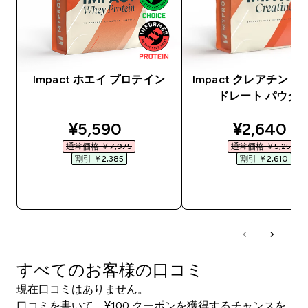
Impact ホエイ プロテイン
Impact クレアチン 
ドレート パウダ
discounted price
discounte
¥5,590‎
¥2,640‎
通常価格 ￥7,975‎
通常価格 ￥5,250‎
割引 ￥2,385‎
割引 ￥2,610‎
今すぐ購入
今すぐ購入
すべてのお客様の口コミ
現在口コミはありません。
口コミを書いて、¥100 クーポンを獲得するチャンスを