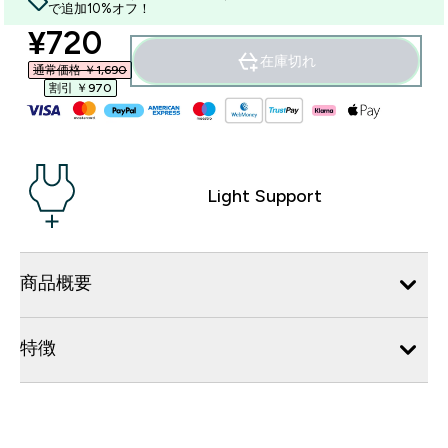
で追加10%オフ！
discounted price
¥720‎
在庫切れ
通常価格 ￥1,690‎
割引 ￥970‎
Light Support
商品概要
特徴