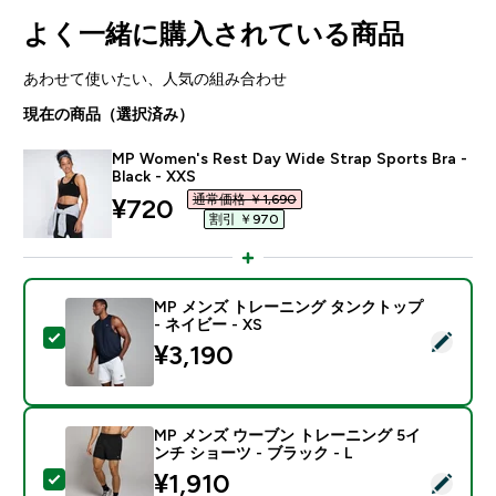
よく一緒に購入されている商品
あわせて使いたい、人気の組み合わせ
現在の商品（選択済み）
MP Women's Rest Day Wide Strap Sports Bra -
Black - XXS
通常価格 ￥1,690‎
discounted price
¥720‎
割引 ￥970‎
MP メンズ トレーニング タンクトップ
- ネイビー - XS
この商品を選択 - MP メンズ トレーニング タンクトップ 
¥3,190‎
MP メンズ ウーブン トレーニング 5イ
ンチ ショーツ - ブラック - L
discounted price
¥1,910‎
この商品を選択 - MP メンズ ウーブン トレーニング 5イ