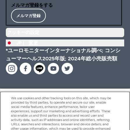
メルマガ登録をする
メルマガ登録
クッキーの設定
JP |
変更
*ユーロモニターインターナショナル調べ; コンシ
ューマーヘルス2025年版; 2024年総小売販売額
ヘルプ＆ガイド
We use cookies and other tracking tools on this site, which may be
provided by third parties, to operate and secure our site, enable
social media features, enhance performance, tailor user
experiences, support our marketing and advertising efforts. These
also enable us and third parties to access and record user and
商品について
activity data, such as IP addresses and online identifiers, referring
URLs, searches and interactions, browser and device details, and
other usage information, which may be used to provide enhanced