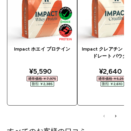
Impact ホエイ プロテイン
Impact クレアチン 
ドレート パウダ
discounted price
discounte
¥5,590‎
¥2,640‎
通常価格 ￥7,975‎
通常価格 ￥5,250‎
割引 ￥2,385‎
割引 ￥2,610‎
今すぐ購入
今すぐ購入