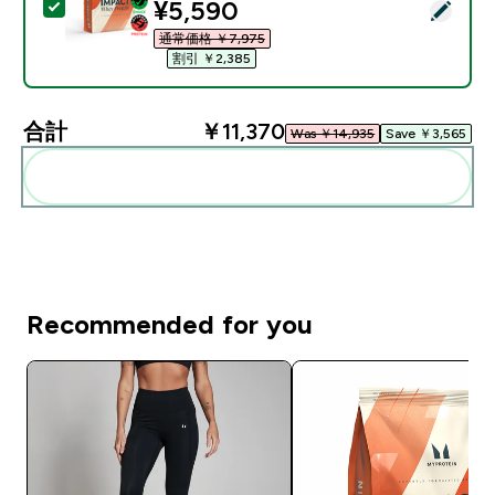
discounted price
¥5,590‎
この商品を選択 - Impact ホエイ プロテイン - 1KG 
通常価格 ￥7,975‎
割引 ￥2,385‎
合計
￥11,370‎
Was ￥14,935‎
Save ￥3,565‎
まとめてカートに入れる
Recommended for you