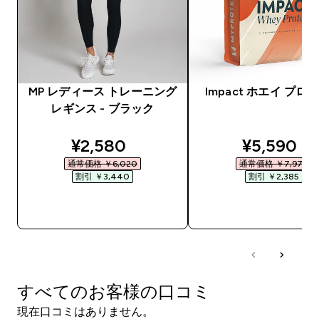
MP レディース トレーニング
Impact ホエイ プロ
レギンス - ブラック
discounted price
discounte
¥2,580‎
¥5,590‎
通常価格 ￥6,020‎
通常価格 ￥7,975‎
割引 ￥3,440‎
割引 ￥2,385‎
今すぐ購入
今すぐ購入
すべてのお客様の口コミ
現在口コミはありません。