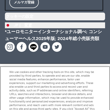
メルマガ登録
クッキーの設定
JP |
変更
*ユーロモニターインターナショナル調べ; コンシ
ューマーヘルス2025年版; 2024年総小売販売額
ヘルプ＆ガイド
We use cookies and other tracking tools on this site, which may be
provided by third parties, to operate and secure our site, enable
social media features, enhance performance, tailor user
experiences, support our marketing and advertising efforts. These
also enable us and third parties to access and record user and
商品について
activity data, such as IP addresses and online identifiers, referring
URLs, searches and interactions, browser and device details, and
other usage information, which may be used to provide enhanced
functionality and personalized experiences, analyze and improve
会社概要
performance, and reach users with more relevant content and ads
on this site and across third party sites. If you click “Accept All” this