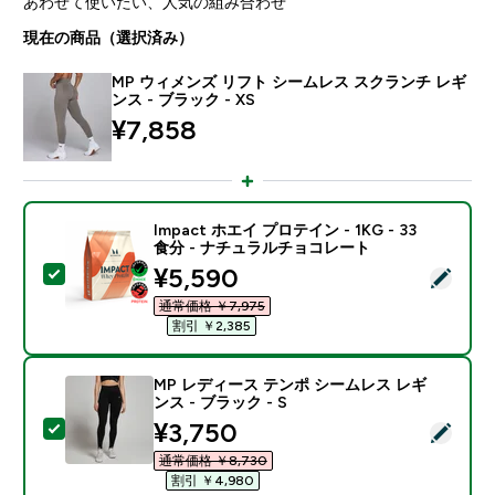
あわせて使いたい、人気の組み合わせ
現在の商品（選択済み）
MP ウィメンズ リフト シームレス スクランチ レギ
ンス - ブラック - XS
¥7,858‎
Impact ホエイ プロテイン - 1KG - 33
食分 - ナチュラルチョコレート
discounted price
¥5,590‎
この商品を選択 - Impact ホエイ プロテイン - 1KG 
通常価格 ￥7,975‎
割引 ￥2,385‎
MP レディース テンポ シームレス レギ
ンス - ブラック - S
discounted price
¥3,750‎
この商品を選択 - MP レディース テンポ シームレス レギ
通常価格 ￥8,730‎
割引 ￥4,980‎