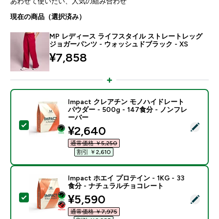
あわせて使いたい、人気の組み合わせ
現在の商品（選択済み）
MP レディース ライフスタイル ストレートレッグ
ジョガーパンツ - ウォッシュドブラック - XS
¥7,858‎
Impact クレアチン モノハイドレート
パウダー - 500g - 147食分 - ノンフレ
ーバー
この商品を選択 - Impact クレアチン モノハイドレート パ
discounted price
¥2,640‎
通常価格 ￥5,250‎
割引 ￥2,610‎
Impact ホエイ プロテイン - 1KG - 33
食分 - ナチュラルチョコレート
discounted price
¥5,590‎
この商品を選択 - Impact ホエイ プロテイン - 1KG 
通常価格 ￥7,975‎