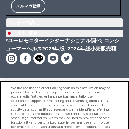
メルマガ登録
クッキーの設定
JP |
変更
*ユーロモニターインターナショナル調べ; コンシ
ューマーヘルス2025年版; 2024年総小売販売額
ヘルプ＆ガイド
We use cookies and other tracking tools on this site, which may be
provided by third parties, to operate and secure our site, enable
social media features, enhance performance, tailor user
experiences, support our marketing and advertising efforts. These
also enable us and third parties to access and record user and
商品について
activity data, such as IP addresses and online identifiers, referring
URLs, searches and interactions, browser and device details, and
other usage information, which may be used to provide enhanced
functionality and personalized experiences, analyze and improve
会社概要
performance, and reach users with more relevant content and ads