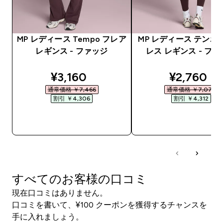
MP レディース Tempo フレア
MP レディース テンポ
レギンス - ファッジ
レス レギンス - フ
discounted price
discounte
¥3,160‎
¥2,760‎
通常価格 ￥7,466‎
通常価格 ￥7,072‎
割引 ￥4,306‎
割引 ￥4,312‎
今すぐ購入
今すぐ購入
すべてのお客様の口コミ
現在口コミはありません。
口コミを書いて、¥100 クーポンを獲得するチャンスを
手に入れましょう。