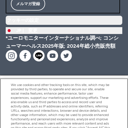
メルマガ登録
クッキーの設定
JP |
変更
*ユーロモニターインターナショナル調べ; コンシ
ューマーヘルス2025年版; 2024年総小売販売額
ヘルプ＆ガイド
We use cookies and other tracking tools on this site, which may be
provided by third parties, to operate and secure our site, enable
social media features, enhance performance, tailor user
experiences, support our marketing and advertising efforts. These
also enable us and third parties to access and record user and
商品について
activity data, such as IP addresses and online identifiers, referring
URLs, searches and interactions, browser and device details, and
other usage information, which may be used to provide enhanced
functionality and personalized experiences, analyze and improve
会社概要
performance, and reach users with more relevant content and ads
on this site and across third party sites. If you click “Accept All” this