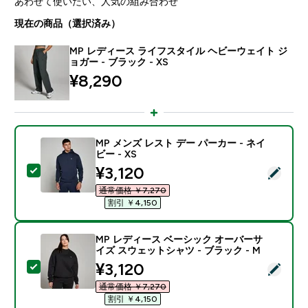
あわせて使いたい、人気の組み合わせ
現在の商品（選択済み）
MP レディース ライフスタイル ヘビーウェイト ジ
ョガー - ブラック - XS
¥8,290‎
MP メンズ レスト デー パーカー - ネイ
ビー - XS
discounted price
¥3,120‎
この商品を選択 - MP メンズ レスト デー パーカー - ネイ
通常価格 ￥7,270‎
割引 ￥4,150‎
MP レディース ベーシック オーバーサ
イズ スウェットシャツ - ブラック - M
discounted price
¥3,120‎
この商品を選択 - MP レディース ベーシック オーバーサ
通常価格 ￥7,270‎
割引 ￥4,150‎