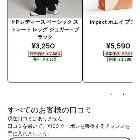
MP レディース ベーシック ス
Impact ホエイ プロ
トレート レッグ ジョガー - ブ
ラック
discounted price
discounte
¥3,250‎
¥5,590‎
通常価格 ￥7,580‎
通常価格 ￥7,975‎
割引 ￥4,330‎
割引 ￥2,385‎
今すぐ購入
今すぐ購入
すべてのお客様の口コミ
現在口コミはありません。
口コミを書いて、¥100 クーポンを獲得するチャンスを
手に入れましょう。