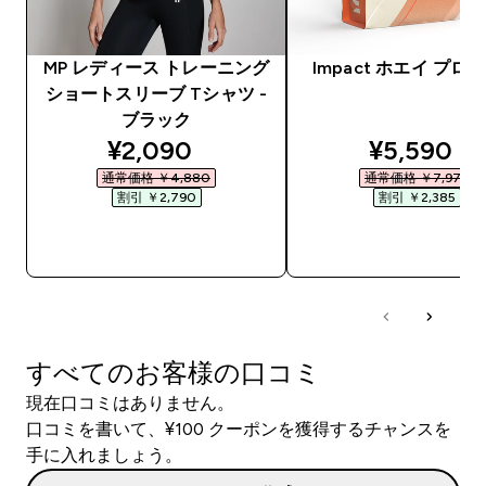
MP レディース トレーニング
Impact ホエイ プロ
ショートスリーブ Tシャツ -
ブラック
discounted price
discounte
¥2,090‎
¥5,590‎
通常価格 ￥4,880‎
通常価格 ￥7,975‎
割引 ￥2,790‎
割引 ￥2,385‎
今すぐ購入
今すぐ購入
すべてのお客様の口コミ
現在口コミはありません。
口コミを書いて、¥100 クーポンを獲得するチャンスを
手に入れましょう。