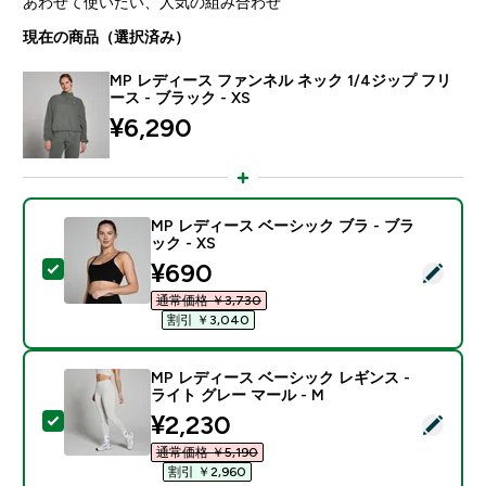
あわせて使いたい、人気の組み合わせ
現在の商品（選択済み）
MP レディース ファンネル ネック 1/4ジップ フリ
ース - ブラック - XS
¥6,290‎
MP レディース ベーシック ブラ - ブラ
ック - XS
discounted price
¥690‎
この商品を選択 - MP レディース ベーシック ブラ - ブラ
通常価格 ￥3,730‎
割引 ￥3,040‎
MP レディース ベーシック レギンス -
ライト グレー マール - M
discounted price
¥2,230‎
この商品を選択 - MP レディース ベーシック レギンス -
通常価格 ￥5,190‎
割引 ￥2,960‎