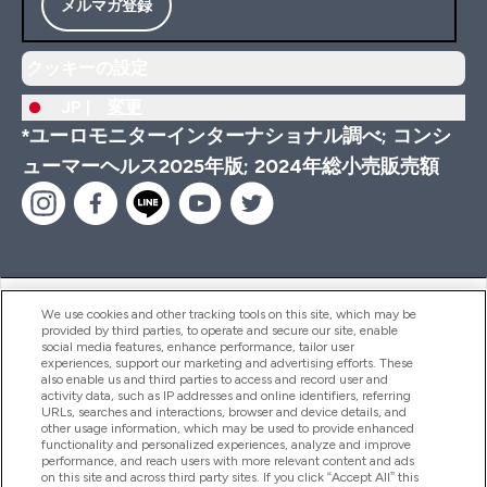
メルマガ登録
クッキーの設定
JP |
変更
*ユーロモニターインターナショナル調べ; コンシ
ューマーヘルス2025年版; 2024年総小売販売額
ヘルプ＆ガイド
We use cookies and other tracking tools on this site, which may be
provided by third parties, to operate and secure our site, enable
social media features, enhance performance, tailor user
experiences, support our marketing and advertising efforts. These
also enable us and third parties to access and record user and
商品について
activity data, such as IP addresses and online identifiers, referring
URLs, searches and interactions, browser and device details, and
other usage information, which may be used to provide enhanced
functionality and personalized experiences, analyze and improve
会社概要
performance, and reach users with more relevant content and ads
on this site and across third party sites. If you click “Accept All” this