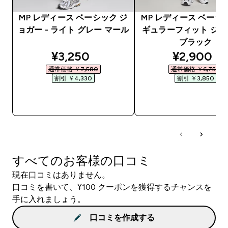
MP レディース ベーシック ジ
MP レディース ベーシ
ョガー - ライト グレー マール
ギュラーフィット ジョガ
ブラック
discounted price
discounte
¥3,250‎
¥2,900‎
通常価格 ￥7,580‎
通常価格 ￥6,750‎
割引 ￥4,330‎
割引 ￥3,850‎
今すぐ購入
今すぐ購入
すべてのお客様の口コミ
現在口コミはありません。
口コミを書いて、¥100 クーポンを獲得するチャンスを
手に入れましょう。
口コミを作成する