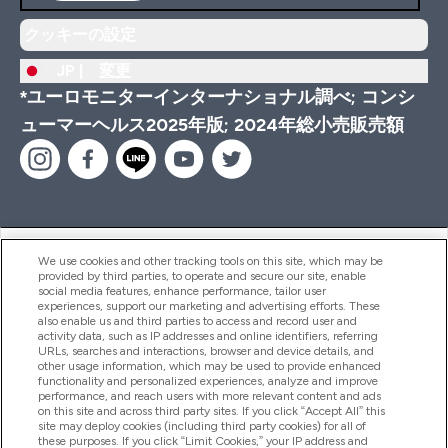
クッキーの設定
JP |
変更
*ユーロモニターインターナショナル調べ; コンシ
ューマーヘルス2025年版; 2024年総小売販売額
ヘルプ＆ガイド
We use cookies and other tracking tools on this site, which may be
provided by third parties, to operate and secure our site, enable
social media features, enhance performance, tailor user
experiences, support our marketing and advertising efforts. These
also enable us and third parties to access and record user and
商品について
activity data, such as IP addresses and online identifiers, referring
URLs, searches and interactions, browser and device details, and
other usage information, which may be used to provide enhanced
functionality and personalized experiences, analyze and improve
会社概要
performance, and reach users with more relevant content and ads
on this site and across third party sites. If you click “Accept All” this
site may deploy cookies (including third party cookies) for all of
these purposes. If you click “Limit Cookies,” your IP address and