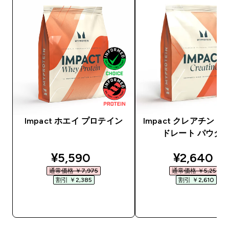
Impact ホエイ プロテイン
Impact クレアチン 
ドレート パウダ
discounted price
discounte
¥5,590‎
¥2,640‎
通常価格 ￥7,975‎
通常価格 ￥5,250‎
割引 ￥2,385‎
割引 ￥2,610‎
今すぐ購入
今すぐ購入