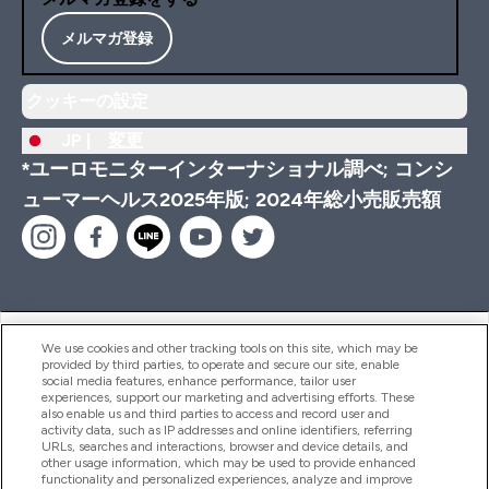
メルマガ登録
クッキーの設定
JP |
変更
*ユーロモニターインターナショナル調べ; コンシ
ューマーヘルス2025年版; 2024年総小売販売額
ヘルプ＆ガイド
We use cookies and other tracking tools on this site, which may be
provided by third parties, to operate and secure our site, enable
social media features, enhance performance, tailor user
experiences, support our marketing and advertising efforts. These
also enable us and third parties to access and record user and
商品について
activity data, such as IP addresses and online identifiers, referring
URLs, searches and interactions, browser and device details, and
other usage information, which may be used to provide enhanced
functionality and personalized experiences, analyze and improve