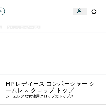
ch
ム
なりたい自分から選ぶ
クリアランスセール
日本製造商品
u
Enter プレミアム submenu
Enter なりたい自分から選ぶ submenu
En
⌄
⌄
⌄
欧州スポーツ栄養No.1ブランド*
MP レディース コンポージャー シ
ームレス クロップ トップ
シームレスな女性用クロップ丈トップス