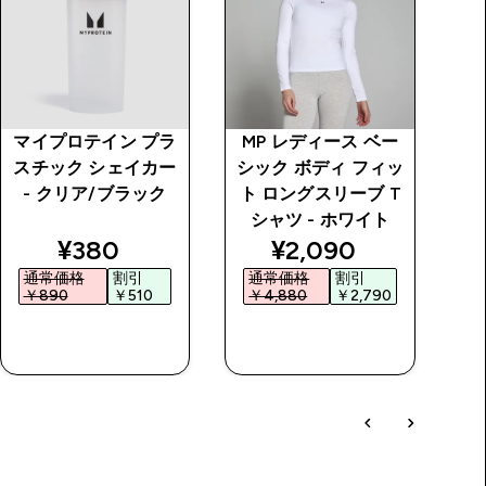
マイプロテイン プラ
MP レディース ベー
オ
スチック シェイカー
シック ボディ フィッ
- クリア/ブラック
ト ロングスリーブ T
シャツ - ホワイト
price
discounted price
discounted price
¥380‎
¥2,090‎
通常価格
割引
通常価格
割引
￥890‎
￥510‎
￥4,880‎
￥2,790‎
￥
今すぐ購入
今すぐ購入