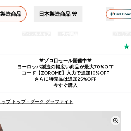
パ製造商品
日本製造商品 🎌
Fuel Coa
イン食品
アパレル＆ギア
コラボ商品
セット商品
プレミア
プリメント submenu
Enter プロテイン食品 submenu
Enter アパレル＆ギア submenu
Enter コラボ商品 submen
⌄
⌄
⌄
料
公式LINE追加で最新お得情報をゲット
公式アプリはこちら
💙ゾロ目セール開催中💙
ヨーロッパ製造の幅広い商品が最大70%OFF
コード【ZOROME】入力で追加10%OFF
さらに特売品は追加25%OFF
今すぐ購入
ップ トップ - ダーク グラファイト