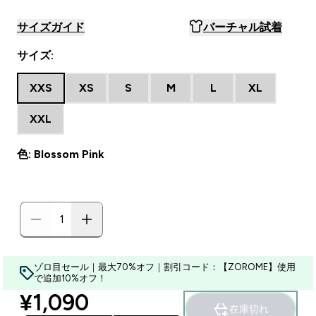
サイズガイド
バーチャル試着
サイズ:
XXS
XS
S
M
L
XL
XXL
色: Blossom Pink
ゾロ目セール｜最大70%オフ｜割引コード：【ZOROME】使用
で追加10%オフ！
discounted price
¥1,090‎
在庫切れ