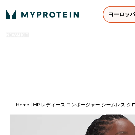
ヨーロッ
NEW&HOT
プロテイン
アミノ酸
サプリメント
プロテ
Enter NEW&HOT submenu
Enter プロテイン submenu
Enter アミノ酸 submenu
Enter サ
⌄
⌄
⌄
⌄
12,000円以上購入で送料無
Home
MP レディース コンポージャー シームレス クロ