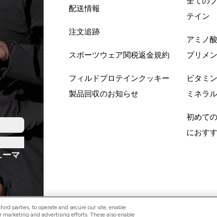
全ての
配送情報
テイン
注文追跡
アミノ
スポーツウェア関税返金規約
プリメ
フィルドプロテインクッキー
ビタミ
製品回収のお知らせ
ミネラ
初めて
におす
ューマ
ird parties, to operate and secure our site, enable
r marketing and advertising efforts. These also enable