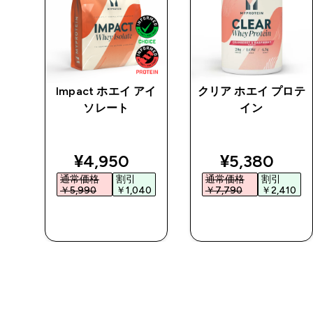
チン
Impact ホエイ アイ
クリア ホエイ プロテ
 パ
ソレート
イン
ed price
discounted price
discounted 
¥4,950‎
¥5,380‎
通常価格
割引
通常価格
割引
0‎
￥5,990‎
￥1,040‎
￥7,790‎
￥2,410‎
今すぐ購入
今すぐ購入