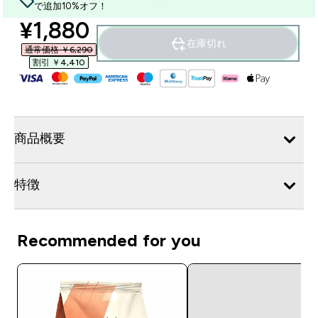
で追加10%オフ！
discounted price
¥1,880‎
在庫切れ
通常価格 ￥6,290‎
割引 ￥4,410‎
商品概要
特徴
Recommended for you