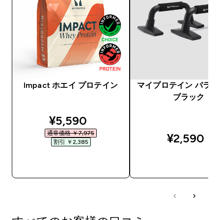
Impact ホエイ プロテイン
マイプロテイン パラレッ
ブラック
discounted price
¥5,590‎
通常価格 ￥7,975‎
¥2,590‎
割引 ￥2,385‎
今すぐ購入
今すぐ購入