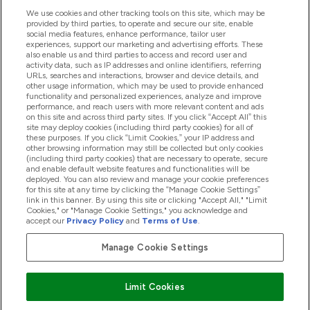
ヘルプ＆ガイド
We use cookies and other tracking tools on this site, which may be
provided by third parties, to operate and secure our site, enable
social media features, enhance performance, tailor user
experiences, support our marketing and advertising efforts. These
also enable us and third parties to access and record user and
商品について
activity data, such as IP addresses and online identifiers, referring
URLs, searches and interactions, browser and device details, and
other usage information, which may be used to provide enhanced
functionality and personalized experiences, analyze and improve
会社概要
performance, and reach users with more relevant content and ads
on this site and across third party sites. If you click “Accept All” this
site may deploy cookies (including third party cookies) for all of
these purposes. If you click “Limit Cookies,” your IP address and
特典＆ポイント
other browsing information may still be collected but only cookies
(including third party cookies) that are necessary to operate, secure
and enable default website features and functionalities will be
deployed. You can also review and manage your cookie preferences
for this site at any time by clicking the “Manage Cookie Settings”
2026 The Hut.com Ltd
link in this banner. By using this site or clicking "Accept All," "Limit
Cookies," or "Manage Cookie Settings," you acknowledge and
accept our
Privacy Policy
and
Terms of Use
.
Manage Cookie Settings
Pay with
Limit Cookies