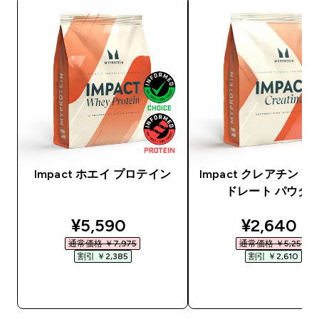
Impact ホエイ プロテイン
Impact クレアチン 
ドレート パウダ
discounted price
discounte
¥5,590‎
¥2,640‎
通常価格 ￥7,975‎
通常価格 ￥5,250‎
割引 ￥2,385‎
割引 ￥2,610‎
今すぐ購入
今すぐ購入