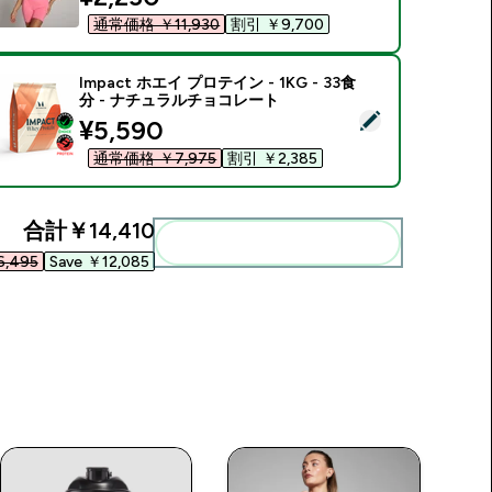
通常価格 ￥11,930‎
割引 ￥9,700‎
Impact ホエイ プロテイン - 1KG - 33食
分 - ナチュラルチョコレート
この商品を選択 - Impact ホエイ プロテイン - 1KG - 33食分
discounted price
¥5,590‎
通常価格 ￥7,975‎
割引 ￥2,385‎
合計
￥14,410‎
まとめてカートに入れる
,495‎
Save ￥12,085‎