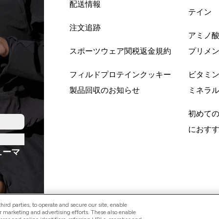
配送情報
テイン
注文追跡
アミノ
スポーツウェア関税返金規約
プリメ
フィルドプロテインクッキー
ビタミ
製品回収のお知らせ
ミネラ
初めて
におす
ューマ
ird parties, to operate and secure our site, enable
r marketing and advertising efforts. These also enable