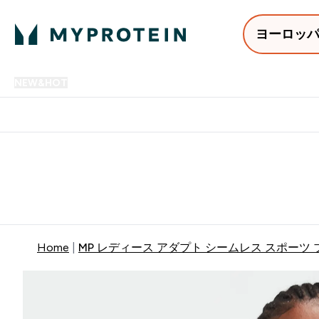
ヨーロッ
NEW&HOT
プロテイン
アミノ酸
サプリメント
プロテ
Enter NEW&HOT submenu
Enter プロテイン submenu
Enter アミノ酸 submenu
Enter サ
⌄
⌄
⌄
⌄
12,000円以上購入で送料無
Home
MP レディース アダプト シームレス スポーツ ブ