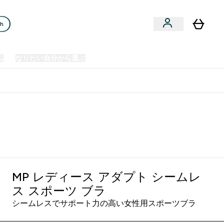
ch
ム
なりたい自分から選ぶ
クリアランスセール
日本製造商品
u
Enter プレミアム submenu
Enter なりたい自分から選ぶ submenu
En
⌄
⌄
⌄
欧州スポーツ栄養No.1ブランド*
MP レディース アダプト シームレ
ス スポーツ ブラ
シームレスでサポート力の高い女性用スポーツブラ