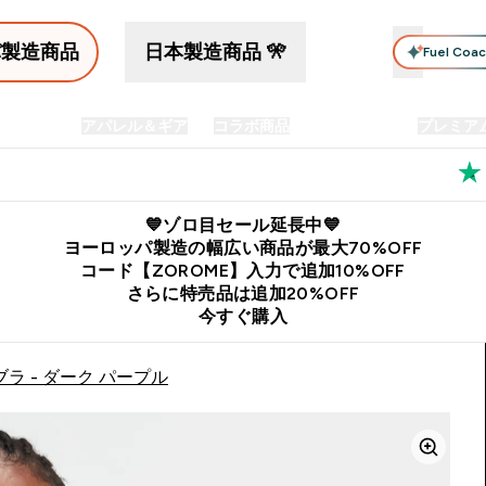
パ製造商品
日本製造商品 🎌
Fuel Coa
イン食品
アパレル＆ギア
コラボ商品
セット商品
プレミア
プリメント submenu
Enter プロテイン食品 submenu
Enter アパレル＆ギア submenu
Enter コラボ商品 submen
⌄
⌄
⌄
料
公式LINE追加で最新お得情報をゲット
公式アプリはこちら
💙ゾロ目セール延長中💙
ヨーロッパ製造の幅広い商品が最大70%OFF
コード【ZOROME】入力で追加10%OFF
さらに特売品は追加20%OFF
今すぐ購入
ラ - ダーク パープル