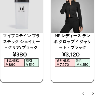
マイプロテイン プラ
MP レディース テン
オ
スチック シェイカー
ポ クロップド ジャケ
- クリア/ブラック
ット - ブラック
price
discounted price
discounted price
¥380‎
¥3,120‎
通常価格
割引
通常価格
割引
￥890‎
￥510‎
￥7,270‎
￥4,150‎
￥
今すぐ購入
今すぐ購入