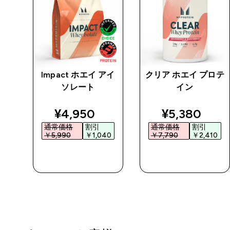
チン
Impact ホエイ アイ
クリア ホエイ プロテ
 パ
ソレート
イン
ed price
discounted price
discounted 
¥4,950‎
¥5,380‎
通常価格
割引
通常価格
割引
0‎
￥5,990‎
￥1,040‎
￥7,790‎
￥2,410‎
今すぐ購入
今すぐ購入