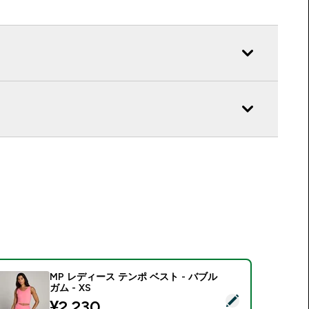
MP レディース テンポ ベスト - バブル
ガム - XS
この商品を選択 - MP レディース テンポ ベスト - バブルガム - X
discounted price
¥2,230‎