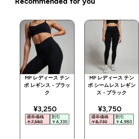
Recommended for you
ベロ
MP レディース テン
MP レディース テン
レギ
ポ レギンス - ブラッ
ポ シームレス レギン
ク
ス - ブラック
ed price
discounted price
discounted 
¥3,250‎
¥3,750‎
通常価格
割引
通常価格
割引
0‎
￥7,580‎
￥4,330‎
￥8,730‎
￥4,980‎
今すぐ購入
今すぐ購入