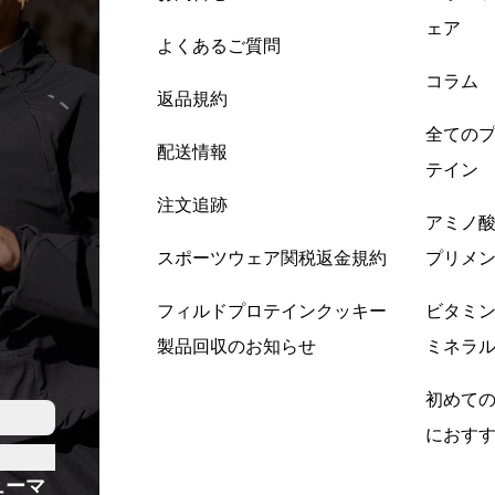
ェア
よくあるご質問
コラム
返品規約
全ての
配送情報
テイン
注文追跡
アミノ
スポーツウェア関税返金規約
プリメ
フィルドプロテインクッキー
ビタミ
製品回収のお知らせ
ミネラ
初めて
におす
ューマ