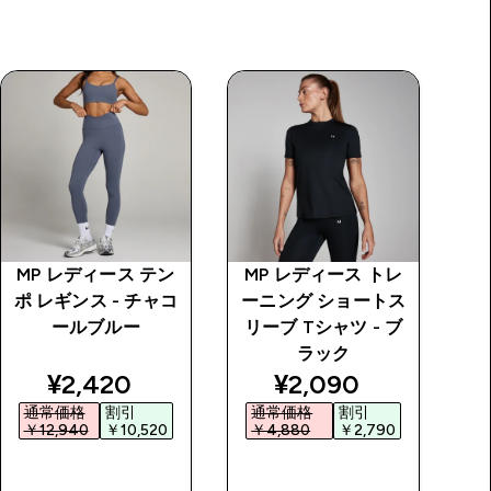
MP レディース テン
MP レディース トレ
M
ポ レギンス - チャコ
ーニング ショートス
ー
ールブルー
リーブ Tシャツ - ブ
ー
ラック
price
discounted price
discounted price
¥2,420‎
¥2,090‎
通常価格
割引
通常価格
割引
￥12,940‎
￥10,520‎
￥4,880‎
￥2,790‎
￥
今すぐ購入
今すぐ購入