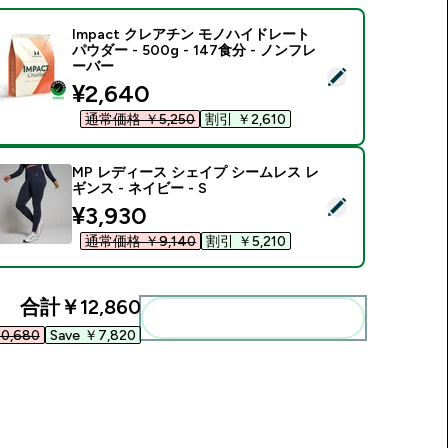
Impact クレアチン モノハイドレート
パウダー - 500g - 147食分 - ノンフレ
ーバー
この商品を選択 - Impact クレアチン モノハイドレート パウダー -
discounted price
¥2,640‎
通常価格 ￥5,250‎
割引 ￥2,610‎
MP レディース シェイプ シームレス レ
ギンス - ネイビー - S
この商品を選択 - MP レディース シェイプ シームレス レギンス -
discounted price
¥3,930‎
通常価格 ￥9,140‎
割引 ￥5,210‎
合計
￥12,860‎
まとめてカートに入れる
0,680‎
Save ￥7,820‎