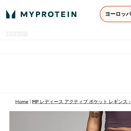
ヨーロッ
NEW&HOT
プロテイン
アミノ酸
サプリメント
プロテ
Enter NEW&HOT submenu
Enter プロテイン submenu
Enter アミノ酸 submenu
Enter サ
⌄
⌄
⌄
⌄
12,000円以上購入で送料無
Home
MP レディース アクティブ ポケット レギンス 