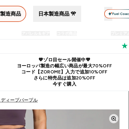
パ製造商品
日本製造商品 🎌
Fuel Coa
イン食品
アパレル＆ギア
コラボ商品
セット商品
プレミア
プリメント submenu
Enter プロテイン食品 submenu
Enter アパレル＆ギア submenu
Enter コラボ商品 submen
⌄
⌄
⌄
料
公式LINE追加で最新お得情報をゲット
公式アプリはこちら
💙ゾロ目セール開催中💙
ヨーロッパ製造の幅広い商品が最大70%OFF
コード【ZOROME】入力で追加10%OFF
さらに特売品は追加20%OFF
今すぐ購入
- ディープパープル