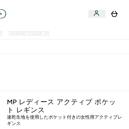
ch
ム
なりたい自分から選ぶ
クリアランスセール
日本製造商品
u
Enter プレミアム submenu
Enter なりたい自分から選ぶ submenu
En
⌄
⌄
⌄
欧州スポーツ栄養No.1ブランド*
MP レディース アクティブ ポケッ
ト レギンス
速乾生地を使用したポケット付きの女性用アクティブレ
ギンス