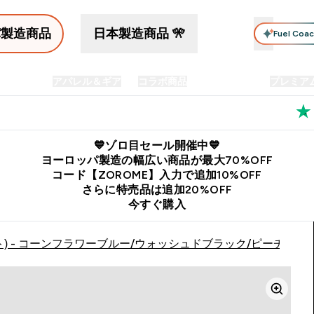
パ製造商品
日本製造商品 🎌
Fuel Coa
イン食品
アパレル＆ギア
コラボ商品
セット商品
プレミア
プリメント submenu
Enter プロテイン食品 submenu
Enter アパレル＆ギア submenu
Enter コラボ商品 submen
⌄
⌄
⌄
料
公式LINE追加で最新お得情報をゲット
公式アプリはこちら
💙ゾロ目セール開催中💙
ヨーロッパ製造の幅広い商品が最大70%OFF
コード【ZOROME】入力で追加10%OFF
さらに特売品は追加20%OFF
今すぐ購入
) - コーンフラワーブルー/ウォッシュドブラック/ピーチ