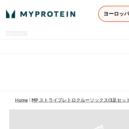
ヨーロッ
NEW&HOT
プロテイン
アミノ酸
サプリメント
プロテ
Enter NEW&HOT submenu
Enter プロテイン submenu
Enter アミノ酸 submenu
Enter サ
⌄
⌄
⌄
⌄
12,000円以上購入で送料無
Home
MP ストライプレトロクルーソックス(3足セット