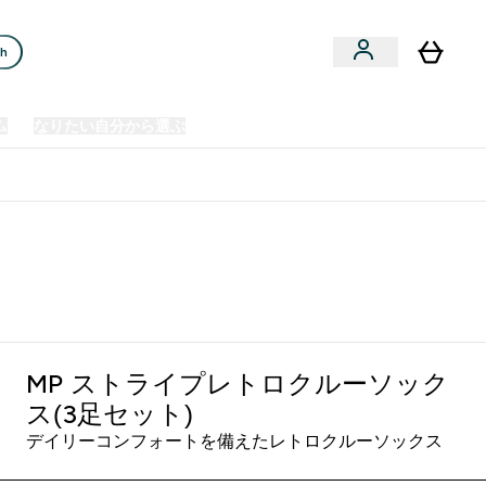
ch
ム
なりたい自分から選ぶ
クリアランスセール
日本製造商品
u
Enter プレミアム submenu
Enter なりたい自分から選ぶ submenu
En
⌄
⌄
⌄
欧州スポーツ栄養No.1ブランド*
MP ストライプレトロクルーソック
ス(3足セット)
デイリーコンフォートを備えたレトロクルーソックス