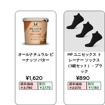
 ト
オールナチュラル ピ
MP ユニセックス ト
ス
ーナッツ バター
レーナー ソックス
ホワ
（3組セット） - ブラ
ック
ted price
discounted price
discounted
¥1,620‎
¥890‎
通常価格
割引
通常価格
割引
‎
￥3,790‎
￥2,170‎
￥2,070‎
￥1,180‎
今すぐ購入
今すぐ購入