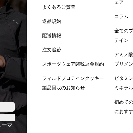
ェア
よくあるご質問
コラム
返品規約
全ての
配送情報
テイン
注文追跡
アミノ
スポーツウェア関税返金規約
プリメ
フィルドプロテインクッキー
ビタミ
製品回収のお知らせ
ミネラ
初めて
におす
ューマ