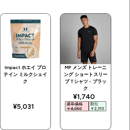
Impact ホエイ プロ
MP メンズ トレーニ
M
テイン ミルクシェイ
ング ショートスリー
ー
ク
ブ Tシャツ - ブラッ
リ
ク
 price
discounted price
¥1,740‎
通常価格
割引
¥5,031‎
￥4,050‎
￥2,310‎
￥
今すぐ購入
今すぐ購入