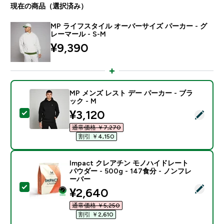
現在の商品（選択済み）
MP ライフスタイル オーバーサイズ パーカー - グ
レーマール - S-M
¥9,390‎
MP メンズ レスト デー パーカー - ブラ
ック - M
discounted price
¥3,120‎
この商品を選択 - MP メンズ レスト デー パーカー - ブ
通常価格 ￥7,270‎
割引 ￥4,150‎
Impact クレアチン モノハイドレート
パウダー - 500g - 147食分 - ノンフレ
ーバー
この商品を選択 - Impact クレアチン モノハイドレート パ
discounted price
¥2,640‎
通常価格 ￥5,250‎
割引 ￥2,610‎