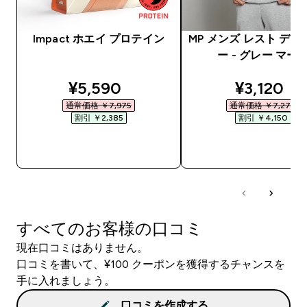
Impact ホエイ プロテイン
MP メンズ レスト デー
ー - グレー マー
discounted price
discounte
¥5,590‎
¥3,120‎
通常価格 ￥7,975‎
通常価格 ￥7,270‎
割引 ￥2,385‎
割引 ￥4,150‎
今すぐ購入
今すぐ購入
すべてのお客様の口コミ
現在口コミはありません。
口コミを書いて、¥100 クーポンを獲得するチャンスを
手に入れましょう。
口コミを作成する