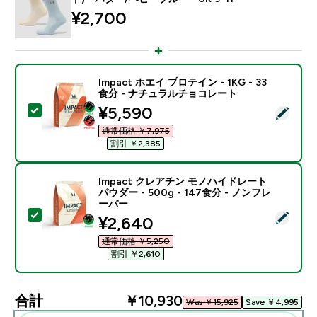
¥2,700‎
Impact ホエイ プロテイン - 1KG - 33
食分 - ナチュラルチョコレート
discounted price
¥5,590‎
この商品を選択 - Impact ホエイ プロテイン - 1KG 
通常価格 ￥7,975‎
割引 ￥2,385‎
Impact クレアチン モノハイドレート
パウダー - 500g - 147食分 - ノンフレ
ーバー
この商品を選択 - Impact クレアチン モノハイドレート パ
discounted price
¥2,640‎
通常価格 ￥5,250‎
割引 ￥2,610‎
合計
￥10,930‎
Was ￥15,925‎
Save ￥4,995‎