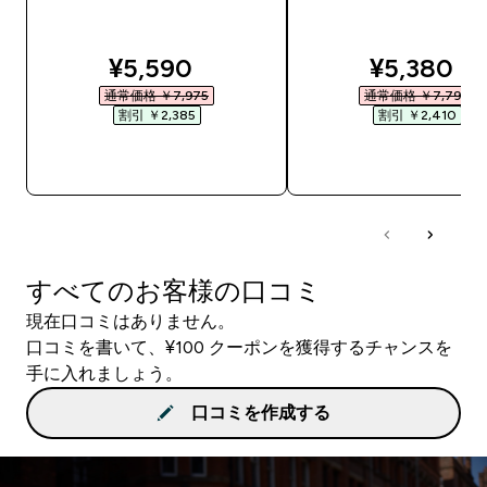
discounted price
discounte
¥5,590‎
¥5,380‎
通常価格 ￥7,975‎
通常価格 ￥7,790‎
割引 ￥2,385‎
割引 ￥2,410‎
今すぐ購入
今すぐ購入
すべてのお客様の口コミ
現在口コミはありません。
口コミを書いて、¥100 クーポンを獲得するチャンスを
手に入れましょう。
口コミを作成する