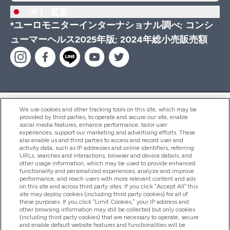
JP |
変更
*ユーロモニターインターナショナル調べ; コンシ
ューマーヘルス2025年版; 2024年総小売販売額
ヘルプ＆ガイド
We use cookies and other tracking tools on this site, which may be
provided by third parties, to operate and secure our site, enable
social media features, enhance performance, tailor user
experiences, support our marketing and advertising efforts. These
also enable us and third parties to access and record user and
商品について
activity data, such as IP addresses and online identifiers, referring
URLs, searches and interactions, browser and device details, and
other usage information, which may be used to provide enhanced
functionality and personalized experiences, analyze and improve
会社概要
performance, and reach users with more relevant content and ads
on this site and across third party sites. If you click “Accept All” this
site may deploy cookies (including third party cookies) for all of
these purposes. If you click “Limit Cookies,” your IP address and
特典＆ポイント
other browsing information may still be collected but only cookies
(including third party cookies) that are necessary to operate, secure
and enable default website features and functionalities will be